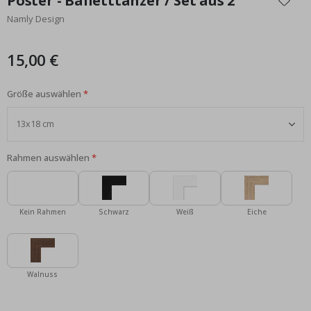
Poster - Balletttänzer / Set aus 2
der
Namly Design
Bildgalerie
springen
15,00 €
Größe auswählen
Rahmen auswählen
Kein Rahmen
Schwarz
Weiß
Eiche
Walnuss