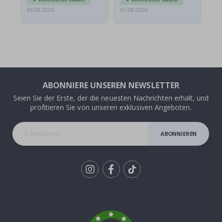
06.08.2026
05.08.2026
05.
ABONNIERE UNSEREN NEWSLETTER
Seien Sie der Erste, der die neuesten Nachrichten erhält, und
profitieren Sie von unseren exklusiven Angeboten.
ABONNIEREN
Tik
To
k