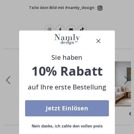
Teile dein Bild mit #namly_design
Ähnliche Produkte
Sie haben
10% Rabatt
auf Ihre erste Bestellung
Jetzt Einlösen
Special
€19,00
Spe
€
Price
Pri
Andere kauften auch
Nein danke, ich zahle den vollen preis