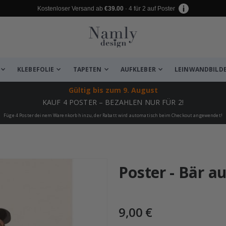
Kostenloser Versand ab
€39.00
· 4 für 2 auf Poster
KLEBEFOLIE
TAPETEN
AUFKLEBER
LEINWANDBILD
Gültig bis
zum 9. August
KAUF 4 POSTER – BEZAHLEN NUR FÜR 2!
Füge 4 Poster deinem Warenkorb hinzu, der Rabatt wird automatisch beim Checkout angewendet!
 leiden ✔
Poster - Bär a
9,00 €