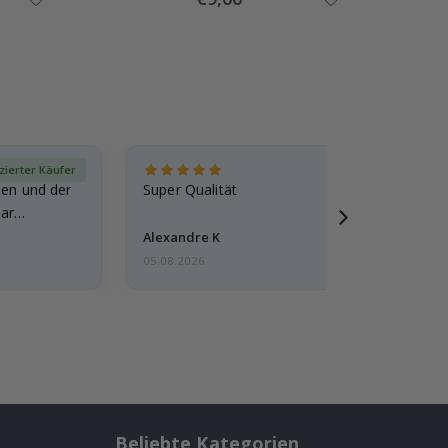
Price
izierter Käufer
Verif
den und der
Super Qualität
ar
Alexandre K
05.08.2026
Beliebte Kategorien