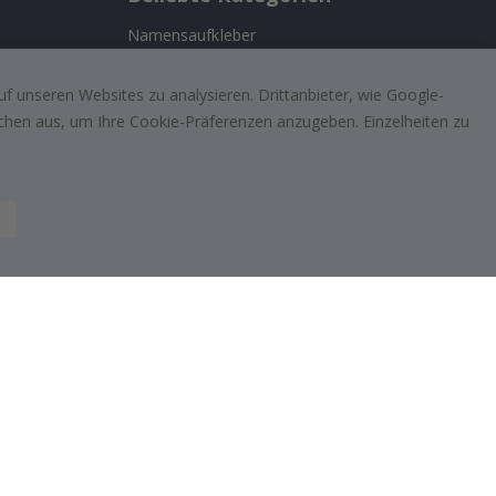
Namensaufkleber
Wandtattoos
n
f unseren Websites zu analysieren. Drittanbieter, wie Google-
Fliesenaufkleber
lächen aus, um Ihre Cookie-Präferenzen anzugeben. Einzelheiten zu
ufriedenen
Poster
Aufkleber
Klebefolie