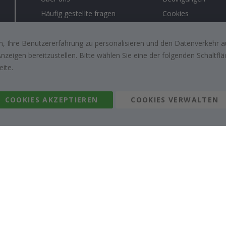
Häufig gestellte fragen
Cookies
Anleitungen
#yesnamly
Kontakt
Recht zu storniere
, Ihre Benutzererfahrung zu personalisieren und den Datenverkehr au
zeigen bereitzustellen. Bitte wählen Sie eine der folgenden Schaltf
Arbeiten sie mit uns zusammen!
Bewertungen von z
eite.
kunden
Inspiration
COOKIES AKZEPTIEREN
COOKIES VERWALTEN
Namly Design AB
|
ORG: 559216-9097
Terminalgatan 9, 23261 Arlöv, Schweden
|
info@namly.at