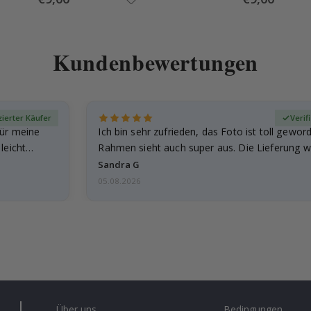
Price
Price
Kundenbewertungen
izierter Käufer
Verif
für meine
Ich bin sehr zufrieden, das Foto ist toll gewor
leicht
Rahmen sieht auch super aus. Die Lieferung w
außerdem…
Sandra G
05.08.2026
Über uns
Bedingungen