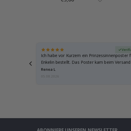
Price
zierter Käufer
Verif
ie
Ich habe vor Kurzem ein Prinzessinnenposter 
 gut
Enkelin bestellt. Das Poster kam beim Versand 
beschädigt…
Renea L
05.08.2026
ABONNIERE UNSEREN NEWSLETTER