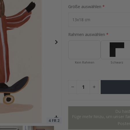
Größe auswählen
Special
9,00 €
Price
Rahmen auswählen
Kein Rahmen
Schwarz
Du hast
Füge mehr hinzu, um unser fant
Poste