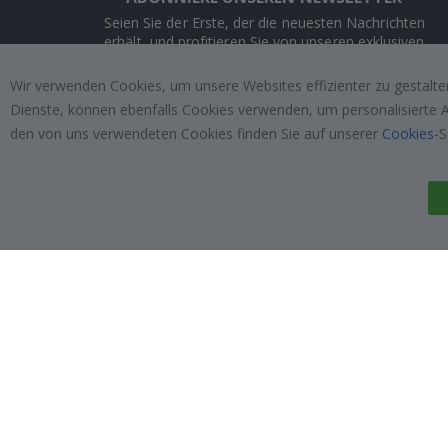
Seien Sie der Erste, der die neuesten Nachrichten
erhält, und profitieren Sie von unseren exklusiven
Angeboten.
Wir verwenden Cookies, um unsere Websites effizienter zu gestalten
Dienste, können ebenfalls Cookies verwenden, um personalisierte An
ABONNIEREN
den von uns verwendeten Cookies finden Sie auf unserer
Cookies
-S
Tik
To
k
4.1
/5
VON 1019 BEWERTUNGEN