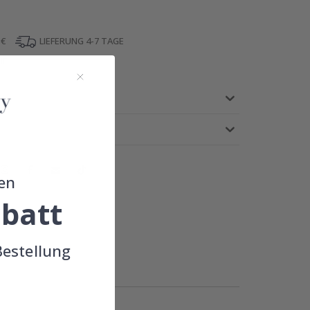
 €
LIEFERUNG 4-7 TAGE
IE
en
batt
!
Bestellung