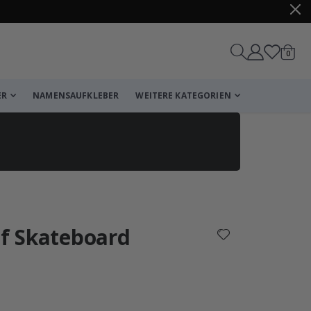
Artike
0
Wagen
ER
NAMENSAUFKLEBER
WEITERE KATEGORIEN
Korb
Zur Kasse
uf Skateboard