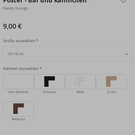
Poster - Bär und Kaninchen
der
Namly Design
Bildgalerie
springen
9,00 €
Größe auswählen
Rahmen auswählen
Kein Rahmen
Schwarz
Weiß
Eiche
Walnuss