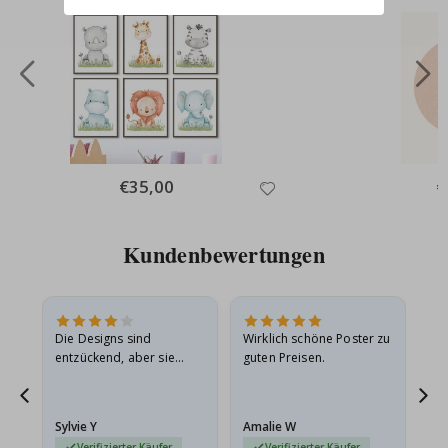
Special
€35,00
Sp
€
Price
Pr
Kundenbewertungen
Die Designs sind
Wirklich schöne Poster zu
All
entzückend, aber sie
guten Preisen.
sollten flach in einem
stabilen Umschlag
versendet werden. Weil
Sylvie Y
Amalie W
Ka
sie…
Verifizierter Käufer
Verifizierter Käufer