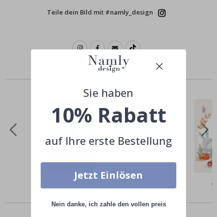
Teile dein Bild mit #namly_design
Ähnliche Produkte
Sie haben
10% Rabatt
auf Ihre erste Bestellung
Jetzt Einlösen
Special
€9,00
Sp
€
Price
Pr
Andere kauften auch
Nein danke, ich zahle den vollen preis