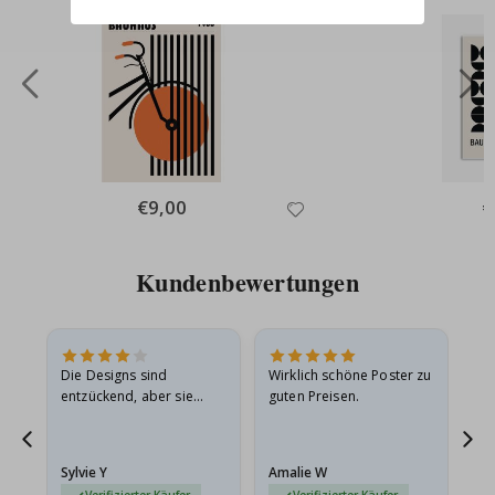
Special
€9,00
Sp
€
Price
Pr
Kundenbewertungen
Die Designs sind
Wirklich schöne Poster zu
All
entzückend, aber sie
guten Preisen.
sollten flach in einem
stabilen Umschlag
versendet werden. Weil
Sylvie Y
Amalie W
Ka
sie…