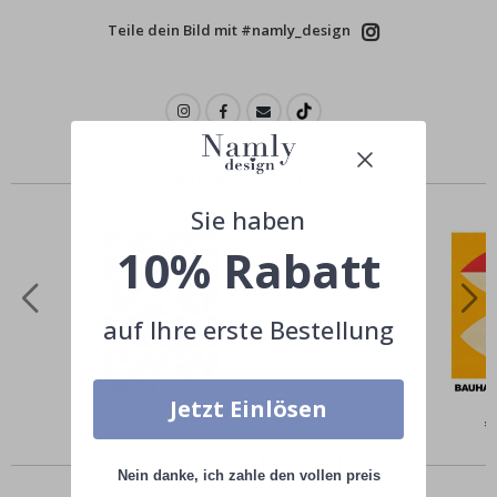
Teile dein Bild mit #namly_design
Ähnliche Produkte
Sie haben
10% Rabatt
auf Ihre erste Bestellung
Jetzt Einlösen
Special
€9,00
Sp
€
Price
Pr
Andere kauften auch
Nein danke, ich zahle den vollen preis