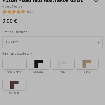
Poster - Bauhaus Abstrakte Kunst
der
Namly Design
Bildgalerie
Durchschnittliche Bewertung:
5.0
(
abgegebene bewertungen:
1
)
springen
9,00 €
Größe auswählen
Rahmen auswählen
Kein Rahmen
Schwarz
Weiß
Eiche
Walnuss