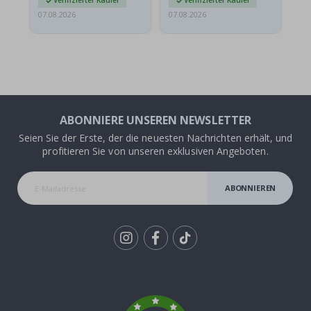
Verifizierter Käufer
Verifizierter Käufer
07.08.2026
07.08.2026
07.
ABONNIERE UNSEREN NEWSLETTER
Seien Sie der Erste, der die neuesten Nachrichten erhält, und
profitieren Sie von unseren exklusiven Angeboten.
ABONNIEREN
Tik
To
k