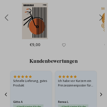
Special
€9,00
Sp
€
Price
Pr
Kundenbewertungen
Schnelle Lieferung, gutes
Ich habe vor Kurzem ein
Ich
Produkt
Prinzessinnenposter für
das
ts
meine Enkelin bestellt.
ge
Das Poster kam beim
Ra
at
Versand leicht
au
Gitte A
Renea L
Sa
beschädigt…
au
Verifizierter Käufer
Verifizierter Käufer