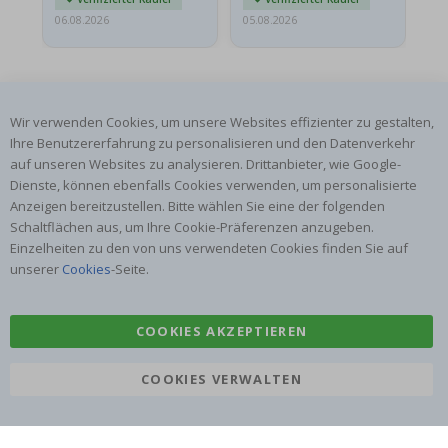
06.08.2026
05.08.2026
05.
Wir verwenden Cookies, um unsere Websites effizienter zu gestalten,
Ihre Benutzererfahrung zu personalisieren und den Datenverkehr
auf unseren Websites zu analysieren. Drittanbieter, wie Google-
ABONNIERE UNSEREN NEWSLETTER
Dienste, können ebenfalls Cookies verwenden, um personalisierte
Seien Sie der Erste, der die neuesten Nachrichten erhält, und
Anzeigen bereitzustellen. Bitte wählen Sie eine der folgenden
profitieren Sie von unseren exklusiven Angeboten.
Schaltflächen aus, um Ihre Cookie-Präferenzen anzugeben.
Einzelheiten zu den von uns verwendeten Cookies finden Sie auf
unserer
Cookies
-Seite.
ABONNIEREN
COOKIES AKZEPTIEREN
Tik
COOKIES VERWALTEN
To
k