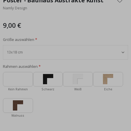
Poster - Bauhaus Abstrakte Kunst
der
Namly Design
Bildgalerie
springen
9,00 €
Größe auswählen
Rahmen auswählen
Kein Rahmen
Schwarz
Weiß
Eiche
Walnuss