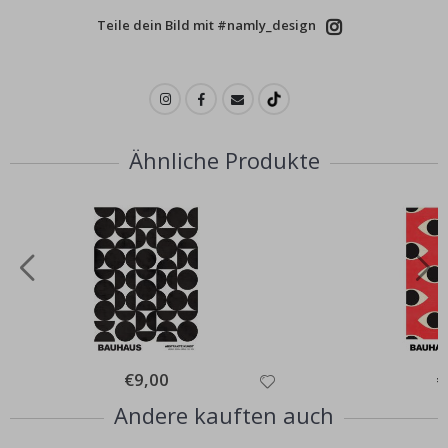
Teile dein Bild mit #namly_design
Ähnliche Produkte
Special
€9,00
Sp
€
Price
Pr
Andere kauften auch