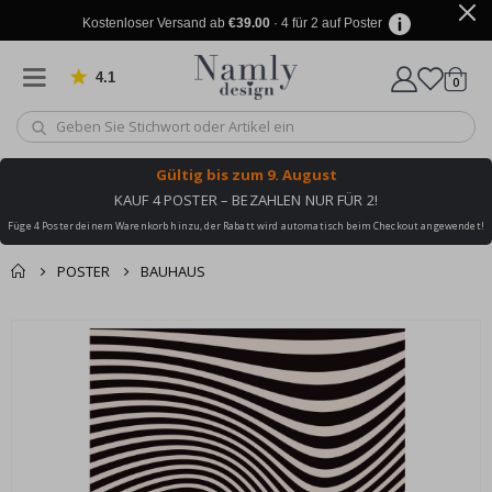
Kostenloser Versand ab
€39.00
· 4 für 2 auf Poster
4.1
Artike
von 1025 Bewertungen
0
Wagen
Gültig bis
zum 9. August
KAUF 4 POSTER – BEZAHLEN NUR FÜR 2!
Füge 4 Poster deinem Warenkorb hinzu, der Rabatt wird automatisch beim Checkout angewendet!
POSTER
BAUHAUS
Sie könnten auch
Korb
Zum
darunter leiden ✔
Ende
Zur Kasse
der
Bildgalerie
springen