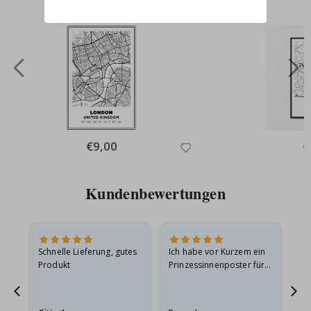
Special
€9,00
Sp
€
Price
Pr
Kundenbewertungen
Schnelle Lieferung, gutes
Ich habe vor Kurzem ein
Ich
Produkt
Prinzessinnenposter für
das
ts
meine Enkelin bestellt.
ge
Das Poster kam beim
Ra
at
Versand leicht
au