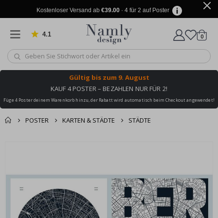
Kostenloser Versand ab
€39.00
· 4 für 2 auf Poster
4.1
Artike
von 1025 Bewertungen
0
Wagen
Gültig bis
zum 9. August
KAUF 4 POSTER – BEZAHLEN NUR FÜR 2!
Füge 4 Poster deinem Warenkorb hinzu, der Rabatt wird automatisch beim Checkout angewendet!
POSTER
KARTEN & STÄDTE
STÄDTE
Sie könnten auch
Korb
Zum
darunter leiden ✔
Ende
Zur Kasse
der
Bildgalerie
springen