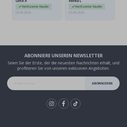
Gitte A
Renea L
Sa
beschädigt…
au
Verifizierter Käufer
Verifizierter Käufer
06.08.2026
05.08.2026
05.
ABONNIERE UNSEREN NEWSLETTER
Seien Sie der Erste, der die neuesten Nachrichten erhält, und
profitieren Sie von unseren exklusiven Angeboten.
ABONNIEREN
Tik
To
k