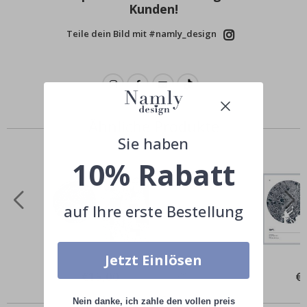
Kunden!
Teile dein Bild mit #namly_design
Ähnliche Produkte
Sie haben
10% Rabatt
auf Ihre erste Bestellung
Jetzt Einlösen
Special
€15,00
Spe
€
Price
Pri
Andere kauften auch
Nein danke, ich zahle den vollen preis