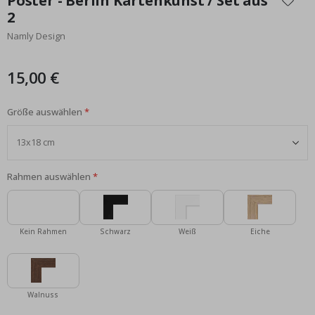
Poster - Berlin Kartenkunst / Set aus
der
2
Bildgalerie
Namly Design
springen
15,00 €
Größe auswählen
Rahmen auswählen
Kein Rahmen
Schwarz
Weiß
Eiche
Walnuss