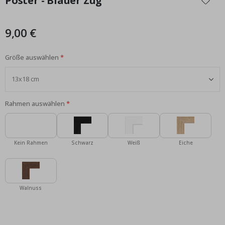
Poster - Blauer Zug
der
Bildgalerie
springen
9,00 €
Größe auswählen
Rahmen auswählen
Kein Rahmen
Schwarz
Weiß
Eiche
Walnuss