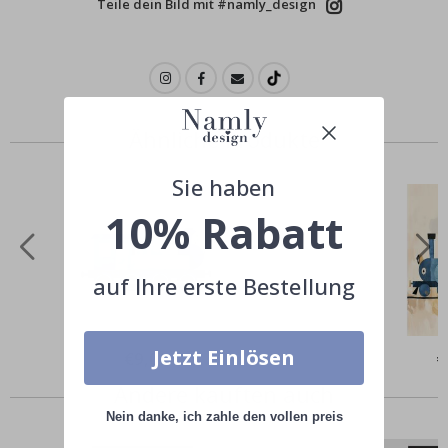
Teile dein Bild mit #namly_design
Ähnliche Produkte
Sie haben
10% Rabatt
auf Ihre erste Bestellung
Jetzt Einlösen
Special
€9,00
Sp
€
Price
Pr
Andere kauften auch
Nein danke, ich zahle den vollen preis