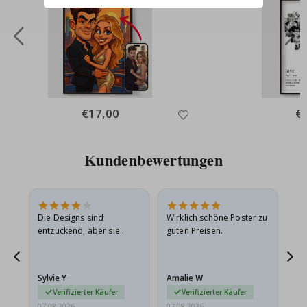
Special
€17,00
Spe
€
Price
Pri
Kundenbewertungen
Die Designs sind
Wirklich schöne Poster zu
All
entzückend, aber sie
guten Preisen.
sollten flach in einem
stabilen Umschlag
versendet werden. Weil
Sylvie Y
Amalie W
Ka
sie…
Verifizierter Käufer
Verifizierter Käufer
07.08.2026
07.08.2026
07.