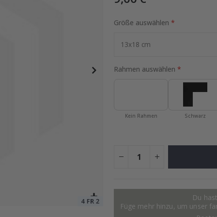
Größe auswählen
Special
9,00 €
Price
Rahmen auswählen
Kein Rahmen
Schwarz
Du hast
Füge mehr hinzu, um unser fant