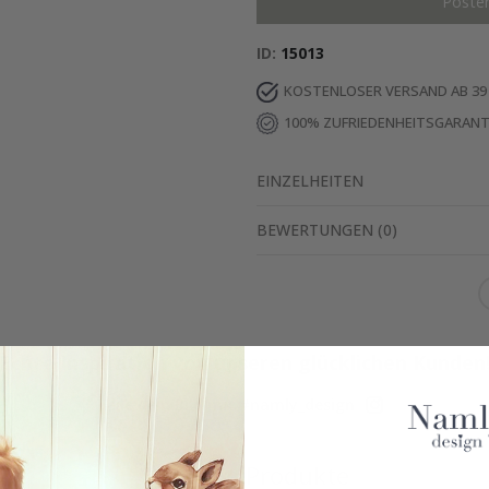
Poste
ID
15013
KOSTENLOSER VERSAND AB 39
100% ZUFRIEDENHEITSGARANT
EINZELHEITEN
BEWERTUNGEN
(
0
)
Echte Inspiration von unseren glücklichen Kunden
Teile dein Bild mit #namly_design
Ähnliche Produkte