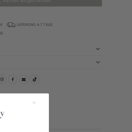
r, Rahmen ausgeschlossen.
 €
LIEFERUNG 4-7 TAGE
IE
!