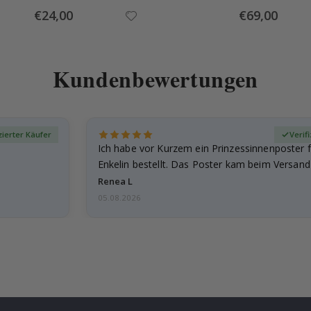
Special
Special
€24,00
€69,00
Price
Price
Kundenbewertungen
zierter Käufer
Verif
Ich habe vor Kurzem ein Prinzessinnenposter 
Enkelin bestellt. Das Poster kam beim Versand 
beschädigt…
Renea L
05.08.2026