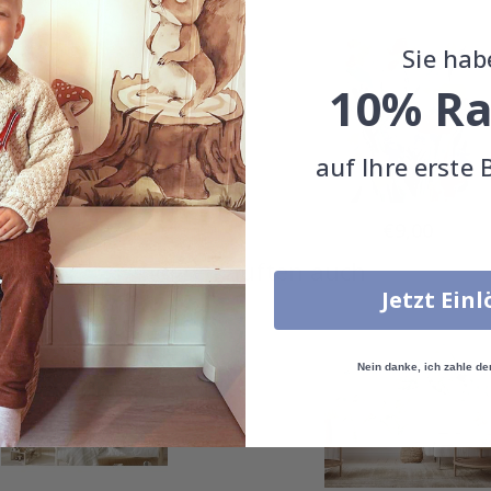
Sie hab
10% Ra
auf Ihre erste 
Special
Special
€9,00
€9,00
Price
Price
Andere kauften auch
Jetzt Ein
Nein danke, ich zahle de