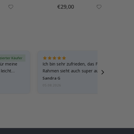
Special
€29,00
Price
izierter Käufer
Verif
für meine
Ich bin sehr zufrieden, das Foto ist toll gewo
leicht
Rahmen sieht auch super aus. Die Lieferung 
außerdem…
Sandra G
05.08.2026