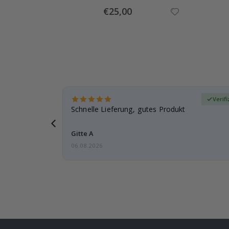
Special
€25,00
Price
zierter Käufer
Verifi
schenk
Schnelle Lieferung, gutes Produkt
ut.
Gitte A
06.08.2026