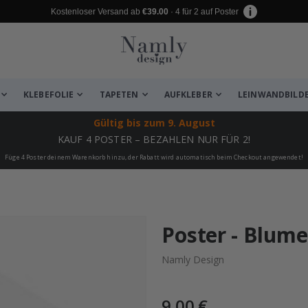
Kostenloser Versand ab
€39.00
· 4 für 2 auf Poster
KLEBEFOLIE
TAPETEN
AUFKLEBER
LEINWANDBILD
Gültig bis
zum 9. August
KAUF 4 POSTER – BEZAHLEN NUR FÜR 2!
Füge 4 Poster deinem Warenkorb hinzu, der Rabatt wird automatisch beim Checkout angewendet!
 leiden ✔
Poster - Blum
Namly Design
9,00 €