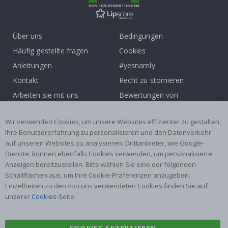
VON 1025 BEWERTUNGEN
Über uns
Bedingungen
Häufig gestellte fragen
Cookies
Anleitungen
#yesnamly
Kontakt
Recht zu stornieren
Arbeiten sie mit uns
Bewertungen von
zusammen!
zufriedenen kunden
Inspiration
Wir verwenden Cookies, um unsere Websites effizienter zu gestalten,
Ihre Benutzererfahrung zu personalisieren und den Datenverkehr
auf unseren Websites zu analysieren. Drittanbieter, wie Google-
Beliebte Kategorien
Dienste, können ebenfalls Cookies verwenden, um personalisierte
Namensaufkleber
Wandtattoos
Anzeigen bereitzustellen. Bitte wählen Sie eine der folgenden
Schaltflächen aus, um Ihre Cookie-Präferenzen anzugeben.
Fliesenaufkleber
Poster
Einzelheiten zu den von uns verwendeten Cookies finden Sie auf
Aufkleber
Klebefolie
unserer
Cookies
-Seite.