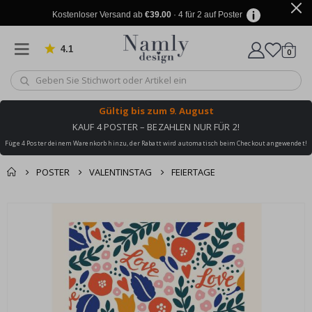
Kostenloser Versand ab
€39.00
· 4 für 2 auf Poster
4.1
Artike
von 1025 Bewertungen
0
Wagen
Gültig bis
zum 9. August
KAUF 4 POSTER – BEZAHLEN NUR FÜR 2!
Füge 4 Poster deinem Warenkorb hinzu, der Rabatt wird automatisch beim Checkout angewendet!
POSTER
VALENTINSTAG
FEIERTAGE
Sie könnten auch
Korb
Zum
darunter leiden ✔
Ende
Zur Kasse
der
Bildgalerie
springen