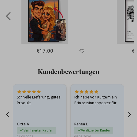
Special
€17,00
Spe
€
Price
Pri
Kundenbewertungen
Schnelle Lieferung, gutes
Ich habe vor Kurzem ein
Ich
Produkt
Prinzessinnenposter für
das
ts
meine Enkelin bestellt.
ge
Das Poster kam beim
Ra
at
Versand leicht
au
Gitte A
Renea L
Sa
beschädigt…
au
Verifizierter Käufer
Verifizierter Käufer
06.08.2026
05.08.2026
05.