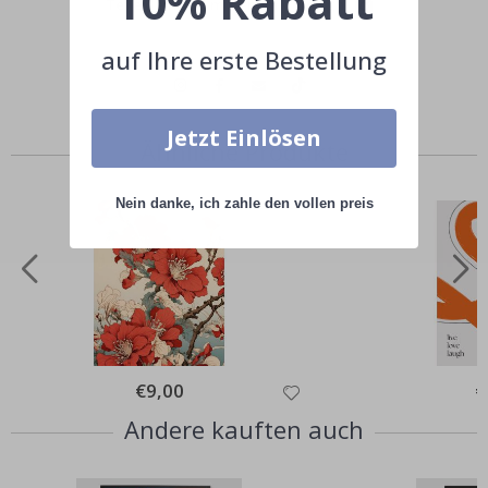
10% Rabatt
Teile dein Bild mit #namly_design
auf Ihre erste Bestellung
Jetzt Einlösen
Ähnliche Produkte
Nein danke, ich zahle den vollen preis
Special
€9,00
Sp
€
Price
Pr
Andere kauften auch