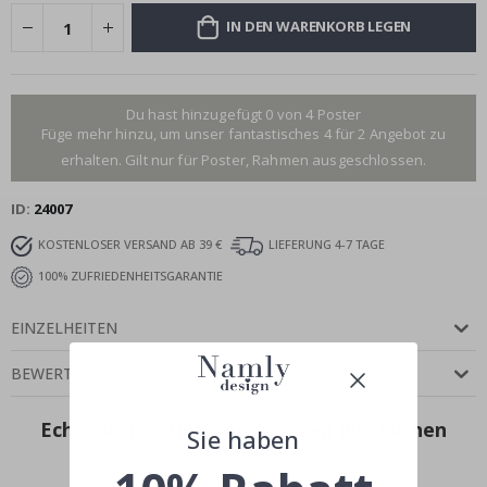
IN DEN WARENKORB LEGEN
Du hast hinzugefügt 0 von 4 Poster
Füge mehr hinzu, um unser fantastisches 4 für 2 Angebot zu
erhalten. Gilt nur für Poster, Rahmen ausgeschlossen.
ID
24007
KOSTENLOSER VERSAND AB 39 €
LIEFERUNG 4-7 TAGE
100% ZUFRIEDENHEITSGARANTIE
EINZELHEITEN
BEWERTUNGEN
(
0
)
Echte Inspiration von unseren glücklichen
Sie haben
Kunden!