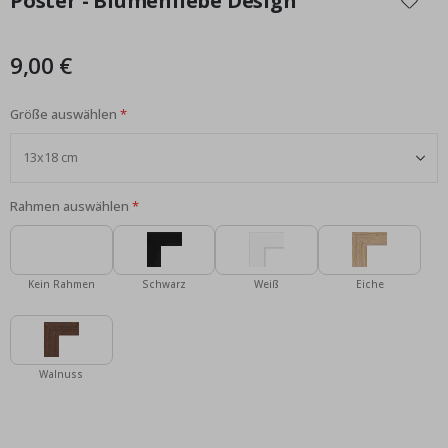
Poster - Blumenliebe Design
der
Bildgalerie
springen
9,00 €
Größe auswählen
Rahmen auswählen
Kein Rahmen
Schwarz
Weiß
Eiche
Walnuss