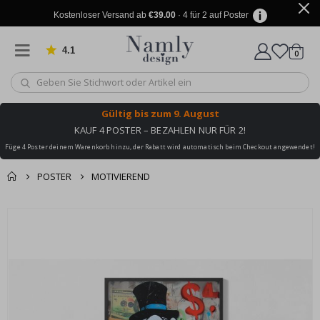
Kostenloser Versand ab
€39.00
· 4 für 2 auf Poster
4.1
Artike
von 1025 Bewertungen
0
Wagen
Gültig bis
zum 9. August
KAUF 4 POSTER – BEZAHLEN NUR FÜR 2!
Füge 4 Poster deinem Warenkorb hinzu, der Rabatt wird automatisch beim Checkout angewendet!
POSTER
MOTIVIEREND
Sie könnten auch
Korb
Zum
darunter leiden ✔
Ende
Zur Kasse
der
Bildgalerie
springen