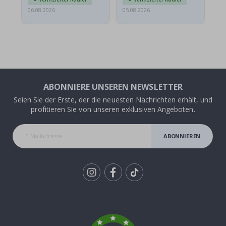
06.08.2026
05.08.2026
05.
ABONNIERE UNSEREN NEWSLETTER
Seien Sie der Erste, der die neuesten Nachrichten erhält, und
profitieren Sie von unseren exklusiven Angeboten.
ABONNIEREN
Tik
To
k