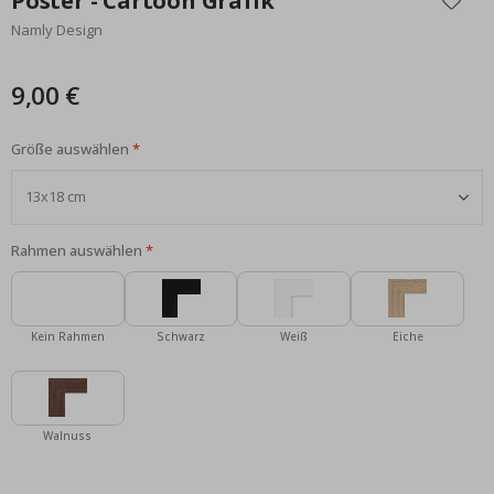
Poster - Cartoon Grafik
der
Namly Design
Bildgalerie
springen
9,00 €
Größe auswählen
Rahmen auswählen
Kein Rahmen
Schwarz
Weiß
Eiche
Walnuss