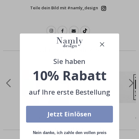
Teile dein Bild mit #namly_design
Ähnliche Produkte
Sie haben
10% Rabatt
auf Ihre erste Bestellung
Jetzt Einlösen
Special
€9,00
Sp
€
Price
Pr
Andere kauften auch
Nein danke, ich zahle den vollen preis