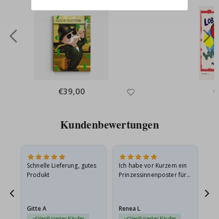
Special
€39,00
Sp
€
Price
Pr
Kundenbewertungen
Schnelle Lieferung, gutes
Ich habe vor Kurzem ein
Ich
Produkt
Prinzessinnenposter für
das
ts
meine Enkelin bestellt.
ge
Das Poster kam beim
Ra
at
Versand leicht
au
Gitte A
Renea L
Sa
beschädigt…
au
Verifizierter Käufer
Verifizierter Käufer