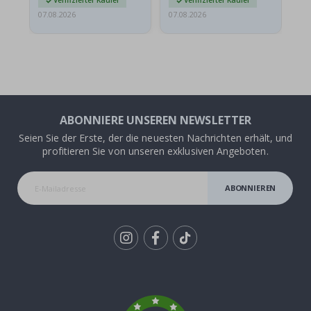
Verifizierter Käufer
Verifizierter Käufer
07.08.2026
07.08.2026
06.
ABONNIERE UNSEREN NEWSLETTER
Seien Sie der Erste, der die neuesten Nachrichten erhält, und
profitieren Sie von unseren exklusiven Angeboten.
ABONNIEREN
Tik
To
k