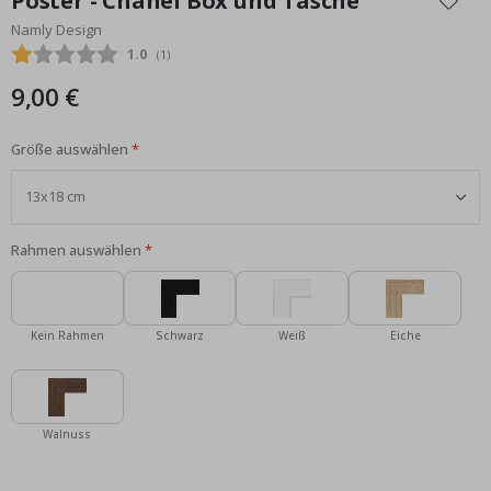
Poster - Chanel Box und Tasche
der
Namly Design
Bildgalerie
Durchschnittliche Bewertung:
1.0
(
abgegebene bewertungen:
1
)
springen
9,00 €
Größe auswählen
Rahmen auswählen
Kein Rahmen
Schwarz
Weiß
Eiche
Walnuss