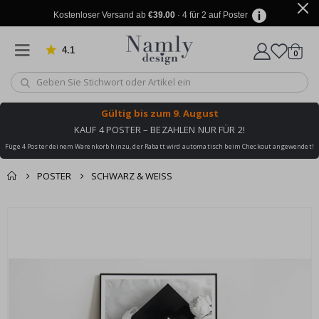
Kostenloser Versand ab
€39.00
· 4 für 2 auf Poster
4.1
Artike
von 1029 Bewertungen
0
Wagen
Gültig bis
zum 9. August
KAUF 4 POSTER – BEZAHLEN NUR FÜR 2!
Füge 4 Poster deinem Warenkorb hinzu, der Rabatt wird automatisch beim Checkout angewendet!
POSTER
SCHWARZ & WEISS
Sie könnten auch
Korb
Zum
darunter leiden ✔
Ende
Zur Kasse
der
Bildgalerie
springen