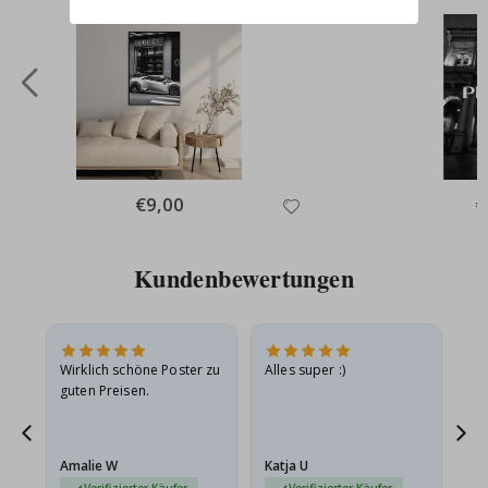
Special
€9,00
Sp
€
Price
Pr
Kundenbewertungen
e
Wirklich schöne Poster zu
Alles super :)
Sc
guten Preisen.
Pr
ehr
Amalie W
Katja U
Gi
r…