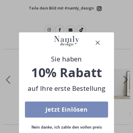
Teile dein Bild mit #namly_design
Ähnliche Produkte
Sie haben
10% Rabatt
auf Ihre erste Bestellung
Jetzt Einlösen
Special
€9,00
Sp
€
Price
Pr
Andere kauften auch
Nein danke, ich zahle den vollen preis