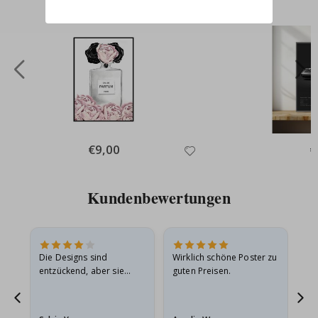
Special
€9,00
Sp
€
Price
Pr
Kundenbewertungen
Die Designs sind
Wirklich schöne Poster zu
All
entzückend, aber sie
guten Preisen.
sollten flach in einem
stabilen Umschlag
versendet werden. Weil