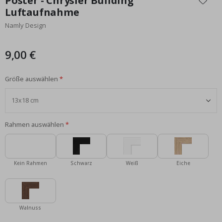
Poster - Chrysler Building
der
Luftaufnahme
Bildgalerie
Namly Design
springen
9,00 €
Größe auswählen
Rahmen auswählen
Kein Rahmen
Schwarz
Weiß
Eiche
Walnuss