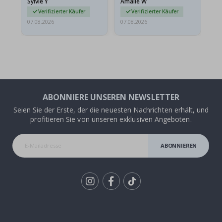
Sylvie Y
Amalie W
Ka
sie…
Verifizierter Käufer
Verifizierter Käufer
07.08.2026
07.08.2026
07.
ABONNIERE UNSEREN NEWSLETTER
Seien Sie der Erste, der die neuesten Nachrichten erhält, und
profitieren Sie von unseren exklusiven Angeboten.
ABONNIEREN
Tik
To
k