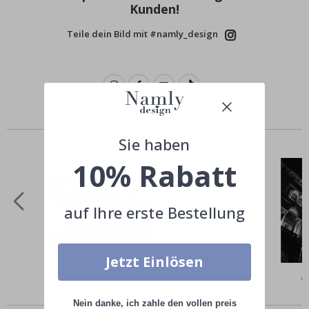
Kunden!
Teile dein Bild mit #namly_design
Ähnliche Produkte
Sie haben
10% Rabatt
auf Ihre erste Bestellung
Jetzt Einlösen
Special
€9,00
Sp
€
Price
Pr
Andere kauften auch
Nein danke, ich zahle den vollen preis