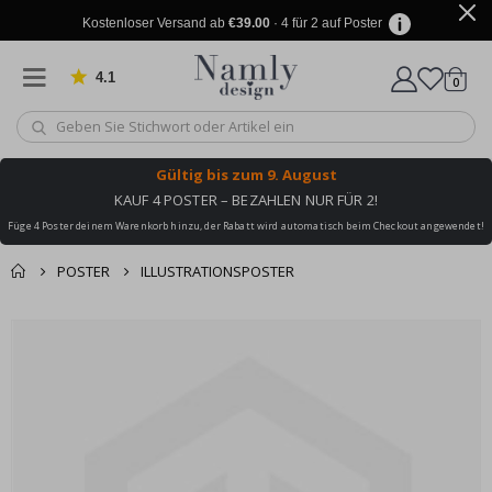
Kostenloser Versand ab
€39.00
· 4 für 2 auf Poster
4.1
Artike
von 1025 Bewertungen
0
Wagen
Gültig bis
zum 9. August
KAUF 4 POSTER – BEZAHLEN NUR FÜR 2!
Füge 4 Poster deinem Warenkorb hinzu, der Rabatt wird automatisch beim Checkout angewendet!
POSTER
ILLUSTRATIONSPOSTER
Sie könnten auch
Korb
Zum
darunter leiden ✔
Ende
Zur Kasse
der
Bildgalerie
springen