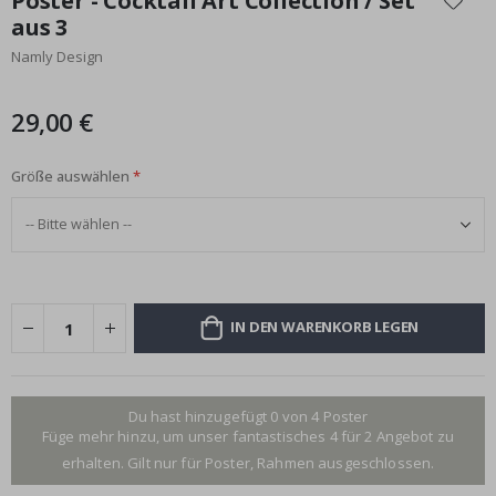
Poster - Cocktail Art Collection / Set
der
aus 3
Bildgalerie
Namly Design
springen
29,00 €
Größe auswählen
IN DEN WARENKORB LEGEN
Du hast hinzugefügt 0 von 4 Poster
Füge mehr hinzu, um unser fantastisches 4 für 2 Angebot zu
erhalten. Gilt nur für Poster, Rahmen ausgeschlossen.