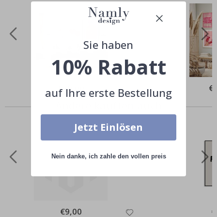
Sie haben
10% Rabatt
Special
€29,00
Spe
€
auf Ihre erste Bestellung
Price
Pri
Andere kauften auch
Jetzt Einlösen
Nein danke, ich zahle den vollen preis
Special
€9,00
Sp
€
Price
Pr