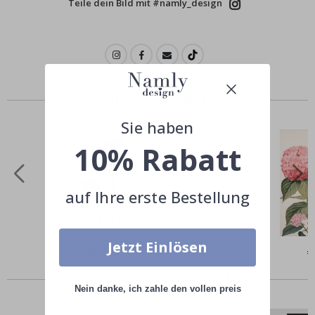
Teile dein Bild mit #namly_design
Ähnliche Produkte
Sie haben
10% Rabatt
auf Ihre erste Bestellung
Jetzt Einlösen
Special
€9,00
Sp
€
Price
Pr
Andere kauften auch
Nein danke, ich zahle den vollen preis