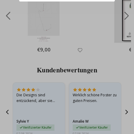
Special
€9,00
Spe
€
Price
Pri
Kundenbewertungen
Die Designs sind
Wirklich schöne Poster zu
All
entzückend, aber sie
guten Preisen.
sollten flach in einem
stabilen Umschlag
versendet werden. Weil
Sylvie Y
Amalie W
Ka
sie…
Verifizierter Käufer
Verifizierter Käufer
07.08.2026
07.08.2026
07.