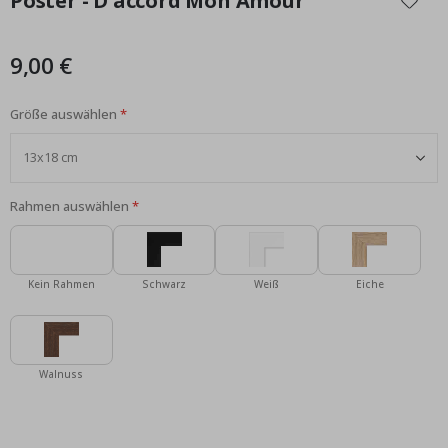
Poster - D'accord Mon Amour
der
Bildgalerie
springen
9,00 €
Größe auswählen
Rahmen auswählen
Kein Rahmen
Schwarz
Weiß
Eiche
Walnuss