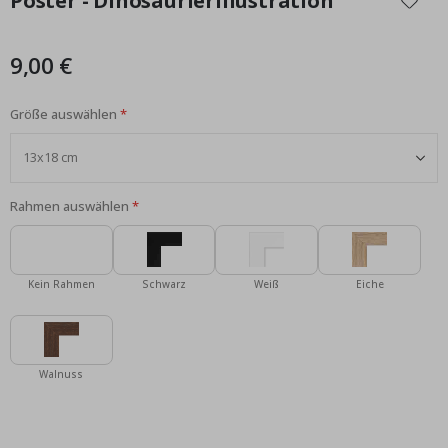
Poster - Dinosaurierillustration
der
Bildgalerie
springen
9,00 €
Größe auswählen
Rahmen auswählen
Kein Rahmen
Schwarz
Weiß
Eiche
Walnuss