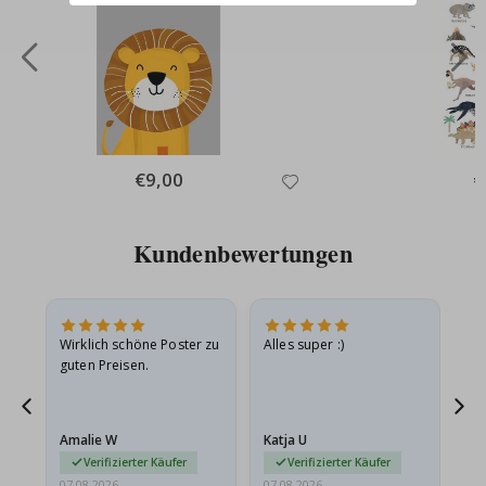
Special
€9,00
Sp
€
Price
Pr
Kundenbewertungen
e
Wirklich schöne Poster zu
Alles super :)
Sc
guten Preisen.
Pr
ehr
Amalie W
Katja U
Gi
r…
Verifizierter Käufer
Verifizierter Käufer
07.08.2026
07.08.2026
06.