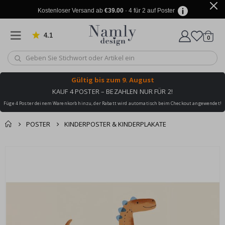
Kostenloser Versand ab
€39.00
· 4 für 2 auf Poster
4.1
Artike
von 1029 Bewertungen
0
Wagen
Gültig bis
zum 9. August
KAUF 4 POSTER – BEZAHLEN NUR FÜR 2!
Füge 4 Poster deinem Warenkorb hinzu, der Rabatt wird automatisch beim Checkout angewendet!
POSTER
KINDERPOSTER & KINDERPLAKATE
Sie könnten auch
Korb
Zum
darunter leiden ✔
Ende
Zur Kasse
der
Bildgalerie
springen