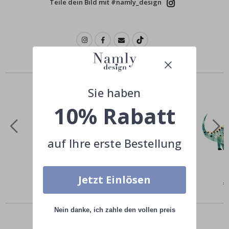
Teile dein Bild mit #namly_design
Ähnliche Produkte
Sie haben
10% Rabatt
auf Ihre erste Bestellung
Jetzt Einlösen
Special
€9,00
Sp
€
Price
Pr
Andere kauften auch
Nein danke, ich zahle den vollen preis