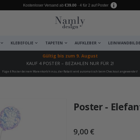
Kostenloser Versand ab
€39.00
· 4 für 2 auf Poster
KLEBEFOLIE
TAPETEN
AUFKLEBER
LEINWANDBILD
Gültig bis
zum 9. August
KAUF 4 POSTER – BEZAHLEN NUR FÜR 2!
Füge 4 Poster deinem Warenkorb hinzu, der Rabatt wird automatisch beim Checkout angewendet!
 leiden ✔
Poster - Elefan
9,00 €