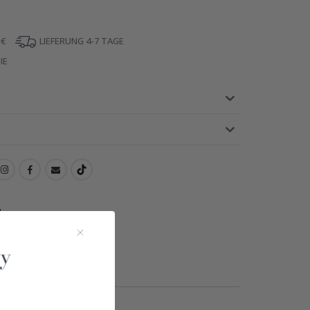
 €
LIEFERUNG 4-7 TAGE
IE
!