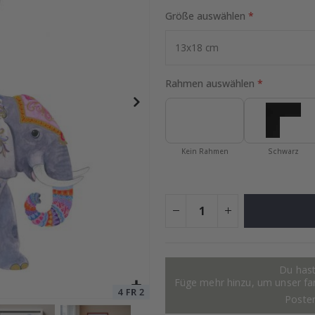
Größe auswählen
Poster
Special
17,00 €
Price
Rahmen auswählen
Kein Rahmen
Schwarz
Du hast
Füge mehr hinzu, um unser fant
Poste