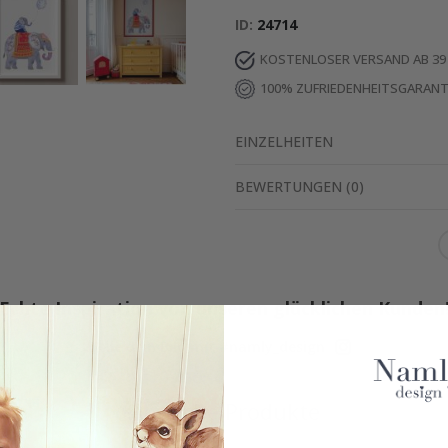
ID
24714
KOSTENLOSER VERSAND AB 39
100% ZUFRIEDENHEITSGARANT
EINZELHEITEN
BEWERTUNGEN
(
0
)
Echte Inspiration von unseren glücklichen Kunden
Teile dein Bild mit #namly_design
Ähnliche Produkte