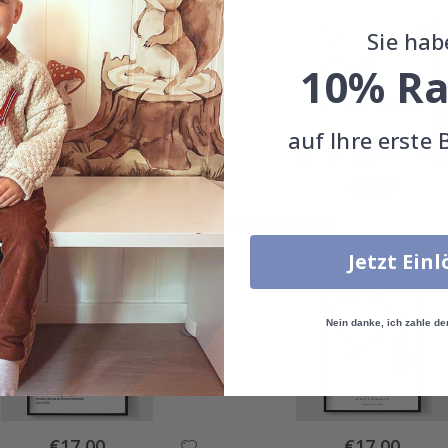
Sie hab
10% Ra
auf Ihre erste 
Special
Special
€9,00
€9,00
Price
Price
Andere kauften auch
Jetzt Ein
Nein danke, ich zahle de
Special
Special
€17,00
€17,00