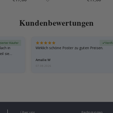
Price
Price
Kundenbewertungen
zierter Käufer
Verif
lach in
Wirklich schöne Poster zu guten Preisen.
il sie…
Amalie W
07.08.2026
Über uns
Bedingungen