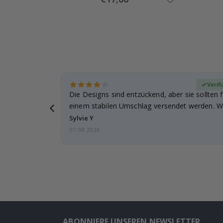
Price
zierter Käufer
Verifi
Die Designs sind entzückend, aber sie sollten f
einem stabilen Umschlag versendet werden. We
Sylvie Y
07.08.2026
ABONNIERE UNSEREN NEWSLETTER