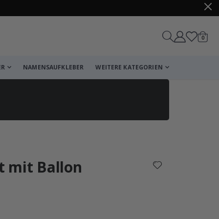
Artike
0
Wagen
ER
NAMENSAUFKLEBER
WEITERE KATEGORIEN
Korb
Zur Kasse
t mit Ballon