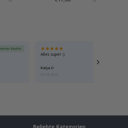
Price
izierter Käufer
Verif
Alles super :)
Katja U
07.08.2026
Beliebte Kategorien