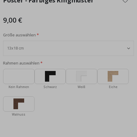
Poster - Farbiges Ringmuster
der
Bildgalerie
springen
9,00 €
Größe auswählen
Rahmen auswählen
Kein Rahmen
Schwarz
Weiß
Eiche
Walnuss