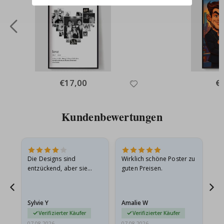
Special
€17,00
Spe
€
Price
Pri
Kundenbewertungen
Die Designs sind
Wirklich schöne Poster zu
All
entzückend, aber sie
guten Preisen.
sollten flach in einem
stabilen Umschlag
versendet werden. Weil
Sylvie Y
Amalie W
Ka
sie…
Verifizierter Käufer
Verifizierter Käufer
07.08.2026
07.08.2026
07.