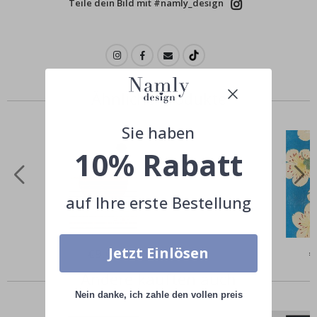
Teile dein Bild mit #namly_design
Ähnliche Produkte
Sie haben
10% Rabatt
auf Ihre erste Bestellung
Jetzt Einlösen
Special
€9,00
Sp
€
Price
Pr
Andere kauften auch
Nein danke, ich zahle den vollen preis