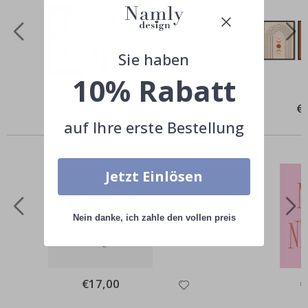
Sie haben
10% Rabatt
Special
€15,00
Spe
€
Price
Pri
auf Ihre erste Bestellung
Andere kauften auch
Jetzt Einlösen
Nein danke, ich zahle den vollen preis
Special
€17,00
Sp
€
Price
Pr