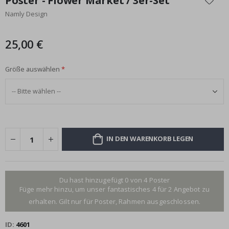
Poster - Flower Market / 3er-Set
der
Namly Design
Bildgalerie
springen
25,00 €
Größe auswählen
IN DEN WARENKORB LEGEN
Du hast hinzugefügt 0 von 4 Poster
Füge mehr hinzu, um unser fantastisches 4 für 2 Angebot zu
erhalten. Gilt nur für Poster, Rahmen ausgeschlossen.
ID
4601