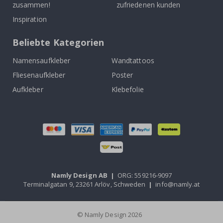
zusammen!
zufriedenen kunden
Inspiration
Beliebte Kategorien
Namensaufkleber
Wandtattoos
Fliesenaufkleber
Poster
Aufkleber
Klebefolie
Namly Design AB
|
ORG: 559216-9097
Terminalgatan 9, 23261 Arlöv, Schweden
|
info@namly.at
© Namly Design 2026