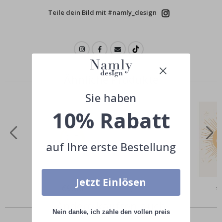
Teile dein Bild mit #namly_design
Ähnliche Produkte
Sie haben
10% Rabatt
auf Ihre erste Bestellung
Jetzt Einlösen
Special
€9,00
Sp
€
Price
Pr
Andere kauften auch
Nein danke, ich zahle den vollen preis