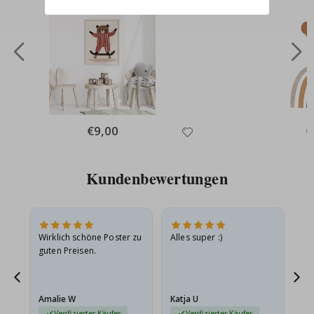
Special
€9,00
Sp
€
Price
Pr
Kundenbewertungen
e
Wirklich schöne Poster zu
Alles super :)
Sc
guten Preisen.
Pr
ehr
Amalie W
Katja U
Gi
r…
Verifizierter Käufer
Verifizierter Käufer