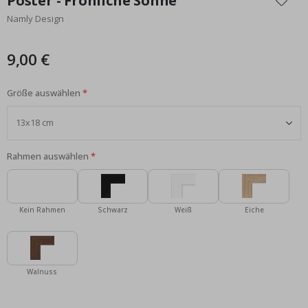
Poster - Fröhliche Sonne
der
Namly Design
Bildgalerie
springen
9,00 €
Größe auswählen
Rahmen auswählen
Kein Rahmen
Schwarz
Weiß
Eiche
Walnuss