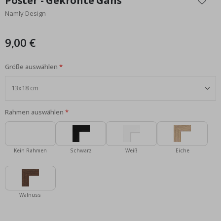
Poster - Gekrönte Gans
der
Namly Design
Bildgalerie
springen
9,00 €
Größe auswählen
Rahmen auswählen
Kein Rahmen
Schwarz
Weiß
Eiche
Walnuss