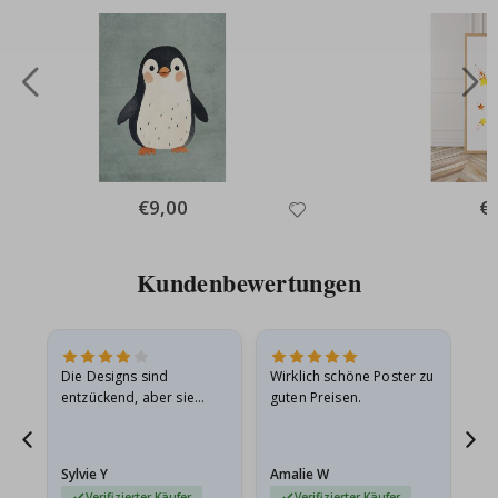
Special
€9,00
Spe
€
Price
Pri
Kundenbewertungen
Die Designs sind
Wirklich schöne Poster zu
All
entzückend, aber sie
guten Preisen.
sollten flach in einem
stabilen Umschlag
versendet werden. Weil
Sylvie Y
Amalie W
Ka
sie…
Verifizierter Käufer
Verifizierter Käufer