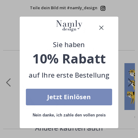
Teile dein Bild mit #namly_design
Sie haben
Ähnliche Produkte
10% Rabatt
auf Ihre erste Bestellung
Jetzt Einlösen
Nein danke, ich zahle den vollen preis
Special
€9,00
Sp
€
Price
Pr
Andere kauften auch