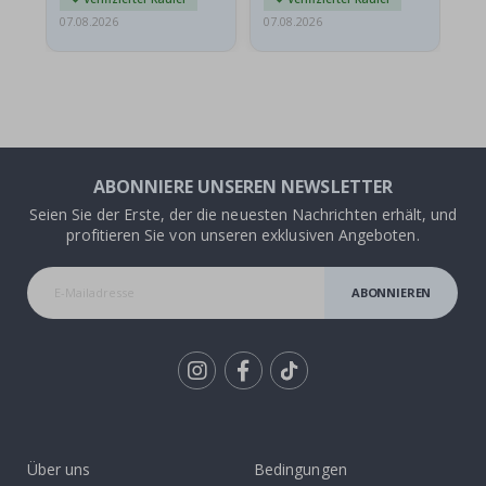
07.08.2026
07.08.2026
07.
ABONNIERE UNSEREN NEWSLETTER
Seien Sie der Erste, der die neuesten Nachrichten erhält, und
profitieren Sie von unseren exklusiven Angeboten.
ABONNIEREN
Tik
To
k
Über uns
Bedingungen