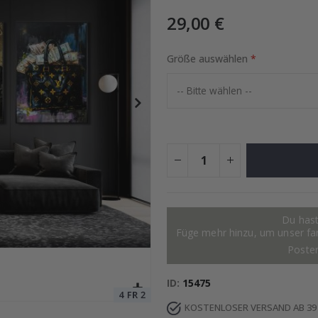
29,00 €
 – KI-Poster
Größe auswählen
Special
17,00 €
Price
Du hast
Füge mehr hinzu, um unser fant
Poste
ID
15475
KOSTENLOSER VERSAND AB 39