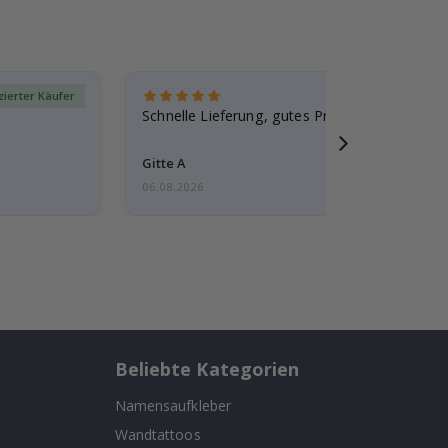
izierter Käufer
Verif
Schnelle Lieferung, gutes Produkt
Gitte A
06.08.2026
Beliebte Kategorien
Namensaufkleber
Wandtattoos