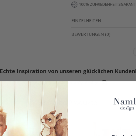
100% ZUFRIEDENHEITSGARANT
EINZELHEITEN
BEWERTUNGEN
(
0
)
Echte Inspiration von unseren glücklichen Kunden
Teile dein Bild mit #namly_design
Ähnliche Produkte