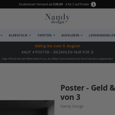
Kostenloser Versand ab
€39.00
· 4 für 2 auf Poster
KLEBEFOLIE
TAPETEN
AUFKLEBER
LEINWANDBILD
Gültig bis
zum 9. August
KAUF 4 POSTER – BEZAHLEN NUR FÜR 2!
Füge 4 Poster deinem Warenkorb hinzu, der Rabatt wird automatisch beim Checkout angewendet!
 leiden ✔
Poster - Geld 
von 3
Namly Design