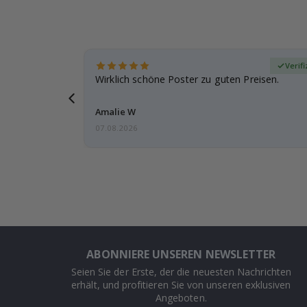
zierter Käufer
Verifi
eschenke
Wirklich schöne Poster zu guten Preisen.
g, ich bin
Amalie W
07.08.2026
ABONNIERE UNSEREN NEWSLETTER
Seien Sie der Erste, der die neuesten Nachrichten
erhält, und profitieren Sie von unseren exklusiven
Angeboten.