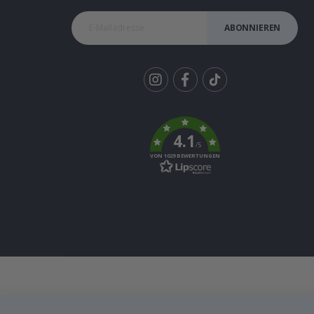
ABONNIEREN
Tik
To
k
4.1
/5
VON 1029 BEWERTUNGEN