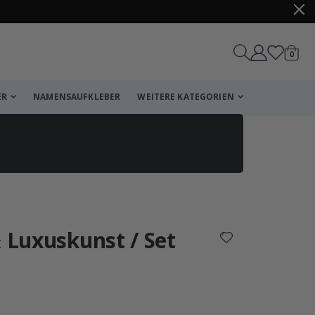
Artike
0
Wagen
ER
NAMENSAUFKLEBER
WEITERE KATEGORIEN
Korb
Zur Kasse
& Luxuskunst / Set