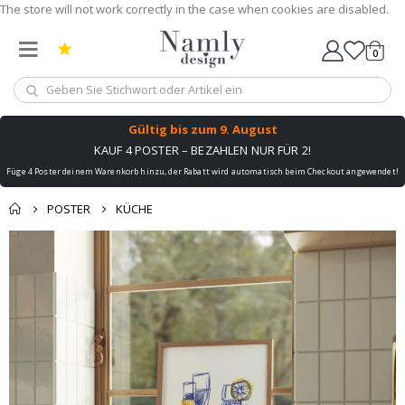
The store will not work correctly in the case when cookies are disabled.
0
Wagen
Gültig bis
zum 9. August
KAUF 4 POSTER – BEZAHLEN NUR FÜR 2!
Füge 4 Poster deinem Warenkorb hinzu, der Rabatt wird automatisch beim Checkout angewendet!
POSTER
KÜCHE
Zum
Ende
der
Bildgalerie
springen