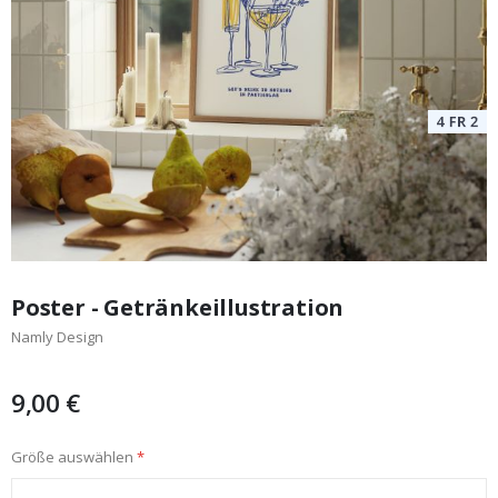
Zum
Anfang
Poster - Getränkeillustration
der
Namly Design
Bildgalerie
springen
9,00 €
Größe auswählen