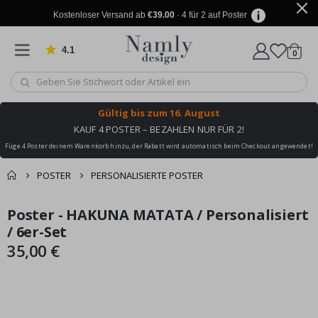
Kostenloser Versand ab
€39.00
· 4 für 2 auf Poster
4.1
Artike
von 1034 Bewertungen
0
Wagen
Gültig bis
zum 16. August
KAUF 4 POSTER – BEZAHLEN NUR FÜR 2!
Füge 4 Poster deinem Warenkorb hinzu, der Rabatt wird automatisch beim Checkout angewendet!
POSTER
PERSONALISIERTE POSTER
Sie könnten auch
Poster - HAKUNA MATATA / Personalisiert
Korb
Zum
Zum
darunter leiden ✔
Ende
Anfang
/ 6er-Set
Zur Kasse
der
der
35,00 €
Bildgalerie
Bildgalerie
springen
springen