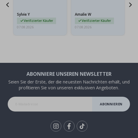
stabilen Umschlag
versendet werden. Weil
Sylvie Y
Amalie W
Ka
sie…
Verifizierter Käufer
Verifizierter Käufer
07.08.2026
07.08.2026
07.
ABONNIERE UNSEREN NEWSLETTER
Seien Sie der Erste, der die neuesten Nachrichten erhält, und
profitieren Sie von unseren exklusiven Angeboten.
ABONNIEREN
Tik