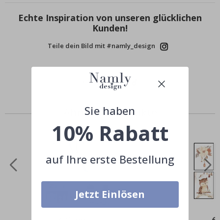
Echte Inspiration von unseren glücklichen
Kunden!
Teile dein Bild mit #namly_design
Sie haben
Ähnliche Produkte
10% Rabatt
auf Ihre erste Bestellung
Jetzt Einlösen
Special
€35,00
Spe
€