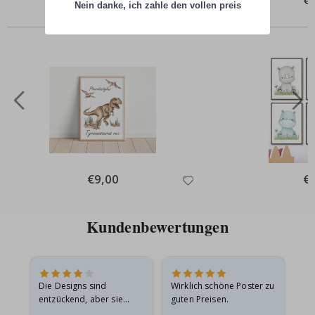
Nein danke, ich zahle den vollen preis
Price
Pri
Andere kauften auch
Special
€9,00
Spe
€
Price
Pri
Kundenbewertungen
Die Designs sind
Wirklich schöne Poster zu
All
entzückend, aber sie
guten Preisen.
sollten flach in einem