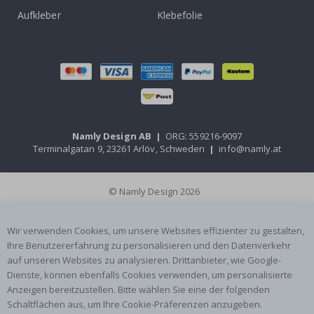
Aufkleber
Klebefolie
Namly Design AB
|
ORG: 559216-9097
Terminalgatan 9, 23261 Arlöv, Schweden
|
info@namly.at
© Namly Design 2026
Wir verwenden Cookies, um unsere Websites effizienter zu gestalten,
Ihre Benutzererfahrung zu personalisieren und den Datenverkehr
auf unseren Websites zu analysieren. Drittanbieter, wie Google-
Dienste, können ebenfalls Cookies verwenden, um personalisierte
Anzeigen bereitzustellen. Bitte wählen Sie eine der folgenden
Schaltflächen aus, um Ihre Cookie-Präferenzen anzugeben.