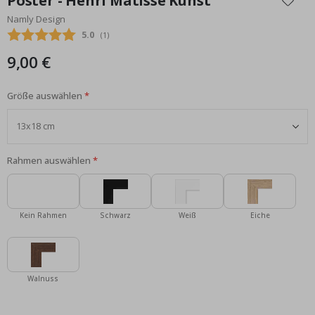
Poster - Henri Matisse Kunst
der
Namly Design
Bildgalerie
Durchschnittliche Bewertung:
5.0
(
abgegebene bewertungen:
1
)
springen
9,00 €
Größe auswählen
Rahmen auswählen
Kein Rahmen
Schwarz
Weiß
Eiche
Walnuss