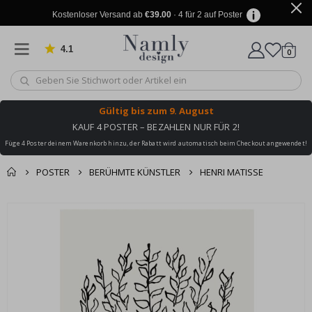
Kostenloser Versand ab
€39.00
· 4 für 2 auf Poster
4.1
Artike
von 1025 Bewertungen
0
Wagen
Gültig bis
zum 9. August
KAUF 4 POSTER – BEZAHLEN NUR FÜR 2!
Füge 4 Poster deinem Warenkorb hinzu, der Rabatt wird automatisch beim Checkout angewendet!
POSTER
BERÜHMTE KÜNSTLER
HENRI MATISSE
Sie könnten auch
Korb
Zum
darunter leiden ✔
Ende
Zur Kasse
der
Bildgalerie
springen