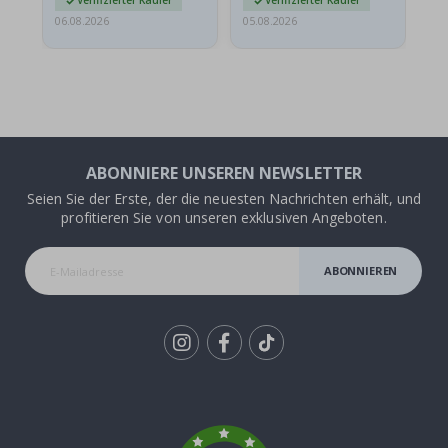
Verifizierter Käufer
Verifizierter Käufer
06.08.2026
05.08.2026
05.
ABONNIERE UNSEREN NEWSLETTER
Seien Sie der Erste, der die neuesten Nachrichten erhält, und
profitieren Sie von unseren exklusiven Angeboten.
ABONNIEREN
Tik
To
k