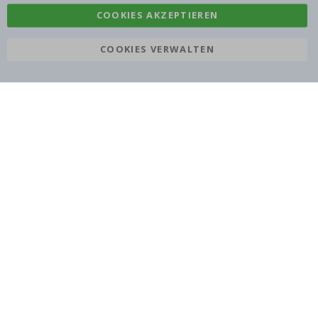
COOKIES AKZEPTIEREN
COOKIES VERWALTEN
Namly Design AB
|
ORG: 559216-9097
Terminalgatan 9, 23261 Arlöv, Schweden
|
info@namly.at
© Namly Design 2026