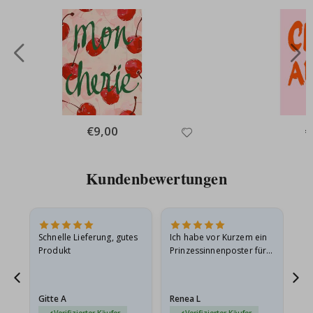
Special
€9,00
Sp
€
Price
Pr
Kundenbewertungen
Schnelle Lieferung, gutes
Ich habe vor Kurzem ein
Ich
Produkt
Prinzessinnenposter für
das
ts
meine Enkelin bestellt.
ge
Das Poster kam beim
Ra
at
Versand leicht
au
Gitte A
Renea L
Sa
beschädigt…
au