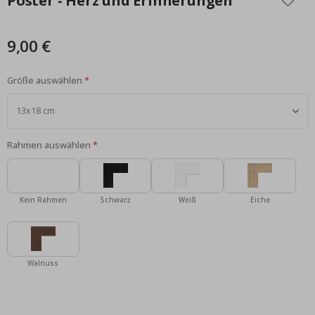
Poster - Herz und Erinnerungen
der
Bildgalerie
springen
9,00 €
Größe auswählen
Rahmen auswählen
Kein Rahmen
Schwarz
Weiß
Eiche
Walnuss