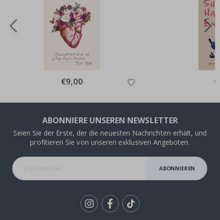
Special
€9,00
Sp
€
Price
Pr
ABONNIERE UNSEREN NEWSLETTER
Seien Sie der Erste, der die neuesten Nachrichten erhält, und
profitieren Sie von unseren exklusiven Angeboten.
ABONNIEREN
Tik