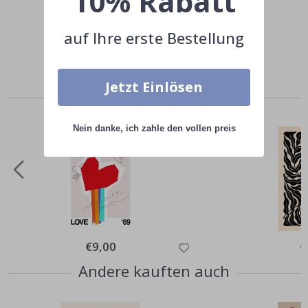
10% Rabatt
Teile dein Bild mit #namly_design
auf Ihre erste Bestellung
Jetzt Einlösen
Ähnliche Produkte
Nein danke, ich zahle den vollen preis
Special
€9,00
Sp
€
Price
Pr
Andere kauften auch