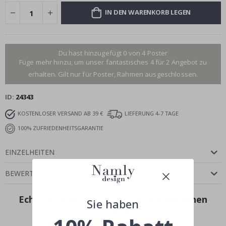
IN DEN WARENKORB LEGEN
Du hast hinzugefügt 0 von 4 Poster
Füge mehr hinzu, um unser fantastisches 4 für 2 Angebot zu
erhalten. Gilt nur für Poster, Rahmen ausgeschlossen.
ID
24343
KOSTENLOSER VERSAND AB 39 €
LIEFERUNG 4-7 TAGE
100% ZUFRIEDENHEITSGARANTIE
EINZELHEITEN
BEWERTUNGEN
(
)
Echte Inspiration von unseren glücklichen
Sie haben
Kunden!