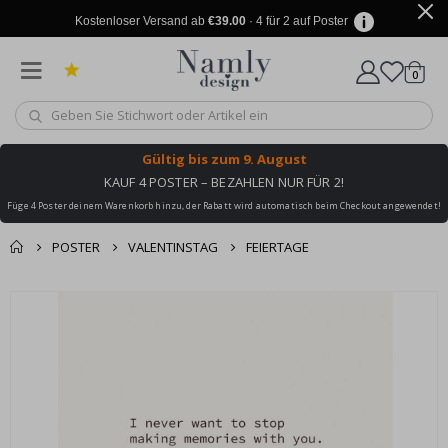
Kostenloser Versand ab
€39.00
· 4 für 2 auf Poster
Artike
0
Wagen
Gültig bis
zum 9. August
KAUF 4 POSTER – BEZAHLEN NUR FÜR 2!
Füge 4 Poster deinem Warenkorb hinzu, der Rabatt wird automatisch beim Checkout angewendet!
POSTER
VALENTINSTAG
FEIERTAGE
Sie könnten auch
Korb
Zum
darunter leiden ✔
Ende
Zur Kasse
der
Bildgalerie
springen