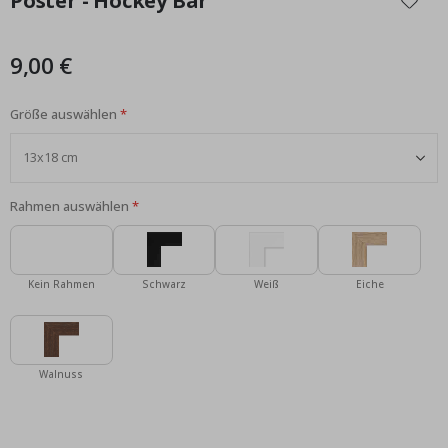
Poster - Hockey Bär
der
Bildgalerie
springen
9,00 €
Größe auswählen
Rahmen auswählen
Kein Rahmen
Schwarz
Weiß
Eiche
Walnuss