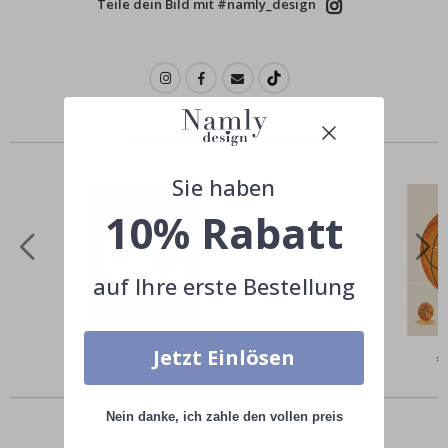
Teile dein Bild mit #namly_design
Ähnliche Produkte
Sie haben
10% Rabatt
auf Ihre erste Bestellung
Jetzt Einlösen
Special
€9,00
Sp
€
Price
Pr
Andere kauften auch
Nein danke, ich zahle den vollen preis