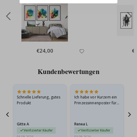
Special
€24,00
Spe
€
Price
Pri
Kundenbewertungen
Schnelle Lieferung, gutes
Ich habe vor Kurzem ein
Ich
Produkt
Prinzessinnenposter für
das
meine Enkelin bestellt.
ge
Das Poster kam beim
Ra
Versand leicht
au
Gitte A
Renea L
Sa
beschädigt…
au
Verifizierter Käufer
Verifizierter Käufer
06.08.2026
05.08.2026
05.