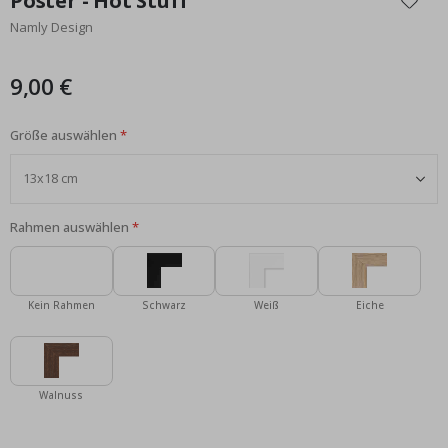
Poster - Hot Stuff
der
Namly Design
Bildgalerie
springen
9,00 €
Größe auswählen
Rahmen auswählen
Kein Rahmen
Schwarz
Weiß
Eiche
Walnuss