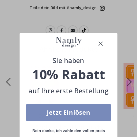
Teile dein Bild mit #namly_design
Ähnliche Produkte
Sie haben
10% Rabatt
auf Ihre erste Bestellung
Jetzt Einlösen
Special
€9,00
Sp
€
Price
Pr
Andere kauften auch
Nein danke, ich zahle den vollen preis