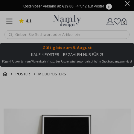
Kostenloser Versand ab
€39.00
· 4 für 2 auf Poster
4.1
Artike
von 1032 Bewertungen
0
Wagen
Gültig bis
zum 9. August
KAUF 4 POSTER – BEZAHLEN NUR FÜR 2!
Füge 4 Poster deinem Warenkorb hinzu, der Rabatt wird automatisch beim Checkout angewendet!
POSTER
MODEPOSTERS
Sie könnten auch
Korb
Zum
darunter leiden ✔
Ende
Zur Kasse
der
Bildgalerie
springen