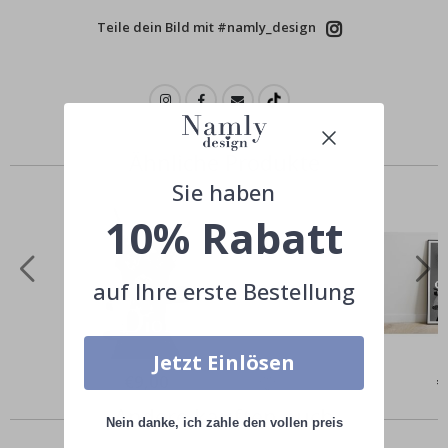
Teile dein Bild mit #namly_design
Ähnliche Produkte
Sie haben
10% Rabatt
auf Ihre erste Bestellung
Jetzt Einlösen
Special
€9,00
Sp
€
Price
Pr
Andere kauften auch
Nein danke, ich zahle den vollen preis