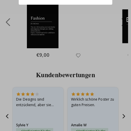
Special
€9,00
Sp
€
Price
Pr
Kundenbewertungen
Die Designs sind
Wirklich schöne Poster zu
All
entzückend, aber sie
guten Preisen.
sollten flach in einem
stabilen Umschlag
versendet werden. Weil
Sylvie Y
Amalie W
Ka
sie…