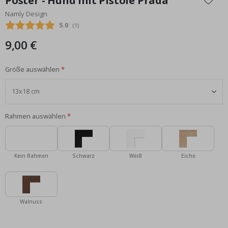
Poster - Hund mit Pistole Prada
der
Namly Design
Bildgalerie
Durchschnittliche Bewertung:
5.0
(
abgegebene bewertungen:
1
)
springen
9,00 €
Größe auswählen
Rahmen auswählen
Kein Rahmen
Schwarz
Weiß
Eiche
Walnuss