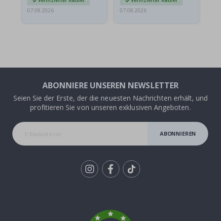
Verifizierter Käufer
Verifizierter Käufer
07.08.2026
07.08.2026
07.
ABONNIERE UNSEREN NEWSLETTER
Seien Sie der Erste, der die neuesten Nachrichten erhält, und
profitieren Sie von unseren exklusiven Angeboten.
ABONNIEREN
Tik
To
k