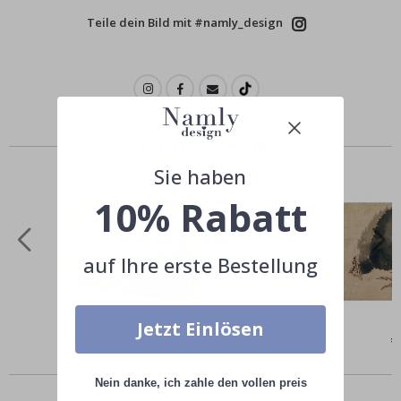
Teile dein Bild mit #namly_design
Ähnliche Produkte
Sie haben
10% Rabatt
auf Ihre erste Bestellung
Jetzt Einlösen
Special
€9,00
Sp
€
Price
Pr
Andere kauften auch
Nein danke, ich zahle den vollen preis