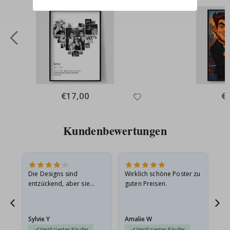
Special
€17,00
Spe
€
Price
Pri
Kundenbewertungen
Die Designs sind
Wirklich schöne Poster zu
All
entzückend, aber sie
guten Preisen.
sollten flach in einem
stabilen Umschlag
versendet werden. Weil
Sylvie Y
Amalie W
Ka
sie…
Verifizierter Käufer
Verifizierter Käufer