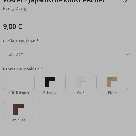
Poster - Japanische Kunst Fischer
der
Namly Design
Bildgalerie
springen
9,00 €
Größe auswählen
Rahmen auswählen
Kein Rahmen
Schwarz
Weiß
Eiche
Walnuss