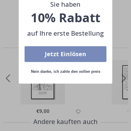
Sie haben
Teile dein Bild mit #namly_design
10% Rabatt
auf Ihre erste Bestellung
Ähnliche Produkte
Jetzt Einlösen
Nein danke, ich zahle den vollen preis
Special
€9,00
Sp
€
Price
Pr
Andere kauften auch