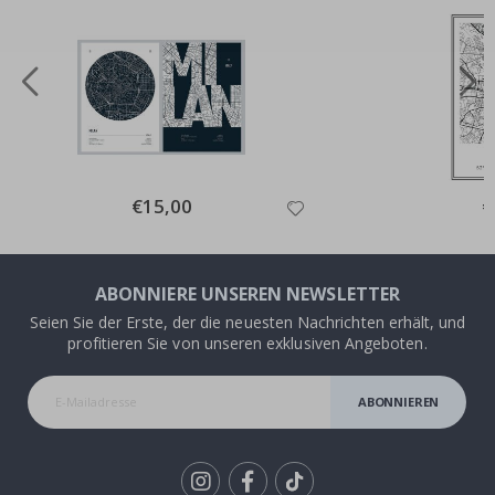
Special
€15,00
Sp
€
Price
Pr
ABONNIERE UNSEREN NEWSLETTER
Seien Sie der Erste, der die neuesten Nachrichten erhält, und
profitieren Sie von unseren exklusiven Angeboten.
ABONNIEREN