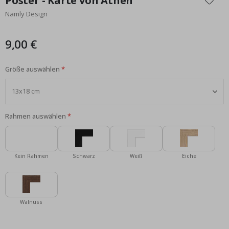
Poster - Karte von Athen
der
Namly Design
Bildgalerie
springen
9,00 €
Größe auswählen
Rahmen auswählen
Kein Rahmen
Schwarz
Weiß
Eiche
Walnuss