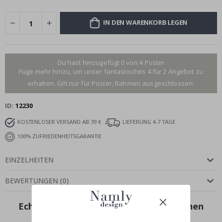
IN DEN WARENKORB LEGEN
Du hast hinzugefügt 0 von 4 Poster
Füge mehr hinzu, um unser fantastisches 4 für 2 Angebot zu
erhalten. Gilt nur für Poster, Rahmen ausgeschlossen.
ID
12230
KOSTENLOSER VERSAND AB 39 €
LIEFERUNG 4-7 TAGE
100% ZUFRIEDENHEITSGARANTIE
EINZELHEITEN
BEWERTUNGEN
(
0
)
Echte Inspiration von unseren glücklichen
Kunden!