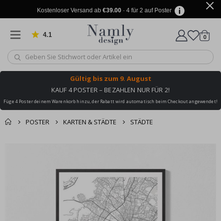
Kostenloser Versand ab
€39.00
· 4 für 2 auf Poster
4.1
Artike
von 1019 Bewertungen
0
Wagen
Gültig bis
zum 9. August
KAUF 4 POSTER – BEZAHLEN NUR FÜR 2!
Füge 4 Poster deinem Warenkorb hinzu, der Rabatt wird automatisch beim Checkout angewendet!
POSTER
KARTEN & STÄDTE
STÄDTE
Sie könnten auch
Korb
Zum
darunter leiden ✔
Ende
Zur Kasse
der
Bildgalerie
springen