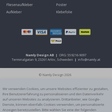
Fliesenaufkleber
Poster
Aufkleber
Klebefolie
Namly Design AB
|
ORG: 559216-9097
Terminalgatan 9, 23261 Arlöv, Schweden
|
info@namly.at
© Namly Design 2026
Wir verwenden Cookies, um unsere Websites effizienter zu gestalten,
Ihre Benutzererfahrung zu personalisieren und den Datenverkehr
auf unseren Websites zu analysieren. Drittanbieter, wie Google-
Dienste, können ebenfalls Cookies verwenden, um personalisierte
Anzeigen bereitzustellen. Bitte wählen Sie eine der folgenden