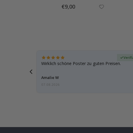
Special
€9,00
Price
zierter Käufer
Verifi
eschenke
Wirklich schöne Poster zu guten Preisen.
g, ich bin
Amalie W
07.08.2026