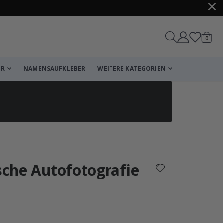
Artike
0
Wagen
ER
NAMENSAUFKLEBER
WEITERE KATEGORIEN
Korb
Zur Kasse
ische Autofotografie