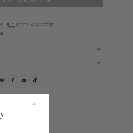
r, Rahmen ausgeschlossen.
 €
LIEFERUNG 4-7 TAGE
IE
!