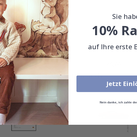
Sie hab
10% Ra
auf Ihre erste 
Special
Special
€9,00
€9,00
Price
Price
Andere kauften auch
Jetzt Ein
Nein danke, ich zahle de