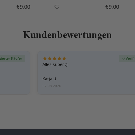
Special
Special
€9,00
€9,00
Price
Price
Kundenbewertungen
zierter Käufer
Verif
Alles super :)
Katja U
07.08.2026