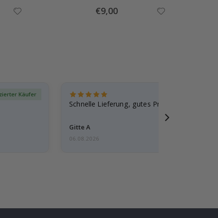
Special
€9,00
Price
izierter Käufer
Verif
Schnelle Lieferung, gutes Produkt
Gitte A
06.08.2026