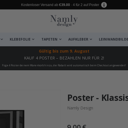
Kostenloser Versand ab
€39.00
· 4 für 2 auf Poster
KLEBEFOLIE
TAPETEN
AUFKLEBER
LEINWANDBILD
Gültig bis
zum 9. August
KAUF 4 POSTER – BEZAHLEN NUR FÜR 2!
Füge 4 Poster deinem Warenkorb hinzu, der Rabatt wird automatisch beim Checkout angewendet!
 leiden ✔
Poster - Klass
Namly Design
9,00 €