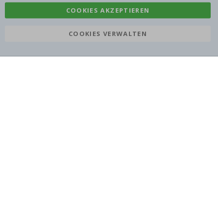
COOKIES AKZEPTIEREN
COOKIES VERWALTEN
Namly Design AB
|
ORG: 559216-9097
Terminalgatan 9, 23261 Arlöv, Schweden
|
info@namly.at
© Namly Design 2026