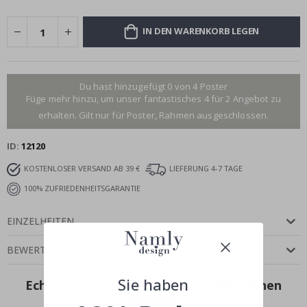
IN DEN WARENKORB LEGEN
Du hast hinzugefügt 0 von 4 Poster
Füge mehr hinzu, um unser fantastisches 4 für 2 Angebot zu
erhalten. Gilt nur für Poster, Rahmen ausgeschlossen.
ID
12120
KOSTENLOSER VERSAND AB 39 €
LIEFERUNG 4-7 TAGE
100% ZUFRIEDENHEITSGARANTIE
EINZELHEITEN
BEWERTUNGEN
(
0
)
Sie haben
Echte Inspiration von unseren glücklichen
Kunden!