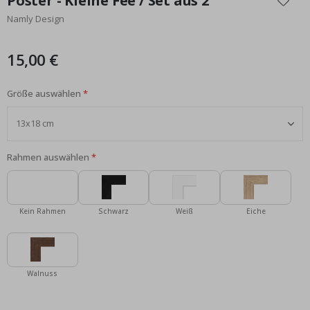
Poster - Kleine Fee / Set aus 2
der
Namly Design
Bildgalerie
springen
15,00 €
Größe auswählen
Rahmen auswählen
Kein Rahmen
Schwarz
Weiß
Eiche
Walnuss