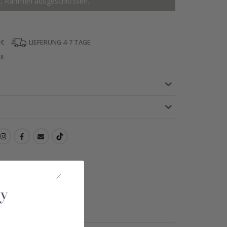
r, Rahmen ausgeschlossen.
 €
LIEFERUNG 4-7 TAGE
IE
!