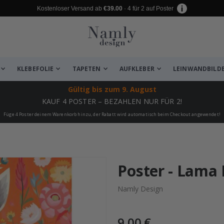
Kostenloser Versand ab
€39.00
· 4 für 2 auf Poster
KLEBEFOLIE
TAPETEN
AUFKLEBER
LEINWANDBILD
Gültig bis
zum 9. August
KAUF 4 POSTER – BEZAHLEN NUR FÜR 2!
Füge 4 Poster deinem Warenkorb hinzu, der Rabatt wird automatisch beim Checkout angewendet!
 leiden ✔
Poster - Lama
Namly Design
9,00 €