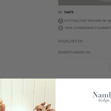
Poste
ID
14473
KOSTENLOSER VERSAND AB 39
100% ZUFRIEDENHEITSGARANT
EINZELHEITEN
BEWERTUNGEN
(
0
)
Echte Inspiration von unseren glücklichen Kunden
Teile dein Bild mit #namly_design
Ähnliche Produkte