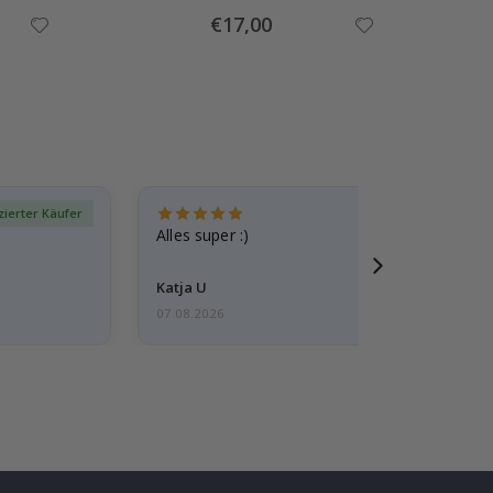
Special
€17,00
Price
izierter Käufer
Verif
Alles super :)
Katja U
07.08.2026