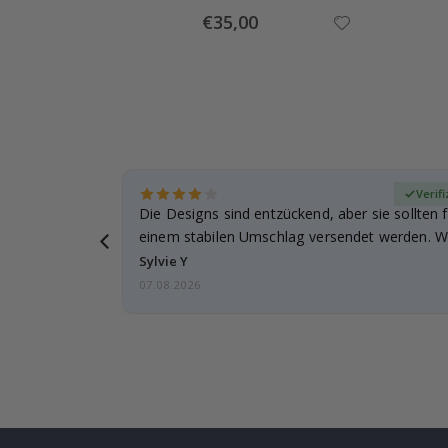
Special
€35,00
Price
zierter Käufer
Verifi
Die Designs sind entzückend, aber sie sollten f
einem stabilen Umschlag versendet werden. We
Sylvie Y
07.08.2026