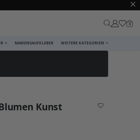
Artike
0
Wagen
ER
NAMENSAUFKLEBER
WEITERE KATEGORIEN
Korb
Zur Kasse
 Blumen Kunst