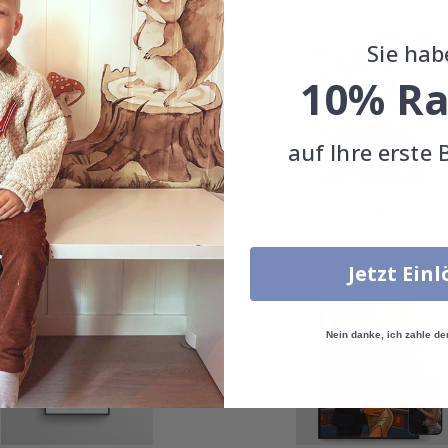
Sie hab
10% Ra
auf Ihre erste 
Special
Special
€9,00
€9,00
Price
Price
Andere kauften auch
Jetzt Ein
Nein danke, ich zahle de