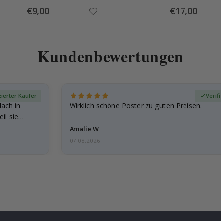
Special
Special
€9,00
€17,00
Price
Price
Kundenbewertungen
zierter Käufer
Verif
lach in
Wirklich schöne Poster zu guten Preisen.
il sie…
Amalie W
07.08.2026