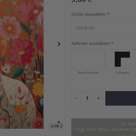
Größe auswählen
I Poster
Special
17,00 €
Price
Rahmen auswählen
Kein Rahmen
Schwarz
Du hast
Füge mehr hinzu, um unser fant