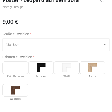
Poster - Leopard auf dem Sofa
der
Namly Design
Bildgalerie
springen
9,00 €
Größe auswählen
Rahmen auswählen
Kein Rahmen
Schwarz
Weiß
Eiche
Walnuss