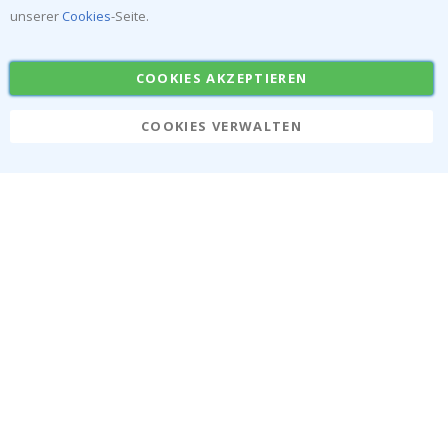
Tik
unserer
Cookies
-Seite.
To
k
Über uns
Bedingungen
COOKIES AKZEPTIEREN
Häufig gestellte fragen
Cookies
COOKIES VERWALTEN
Anleitungen
#yesnamly
Kontakt
Recht zu stornieren
Arbeiten sie mit uns
Bewertungen von
zusammen!
zufriedenen kunden
Inspiration
Beliebte Kategorien
Namensaufkleber
Wandtattoos
Fliesenaufkleber
Poster
Aufkleber
Klebefolie