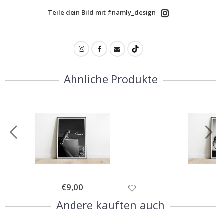
Teile dein Bild mit #namly_design
Ähnliche Produkte
Special
€9,00
Sp
€
Price
Pr
Andere kauften auch