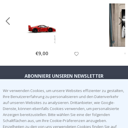
Special
€9,00
Sp
€
Price
Pr
ABONNIERE UNSEREN NEWSLETTER
Seien Sie der Erste, der die neuesten Nachrichten erhält, und
profitieren Sie von unseren exklusiven Angeboten.
Wir verwenden Cookies, um unsere Websites effizienter zu gestalten,
Ihre Benutzererfahrung zu personalisieren und den Datenverkehr
auf unseren Websites zu analysieren. Drittanbieter, wie Google-
ABONNIEREN
Dienste, können ebenfalls Cookies verwenden, um personalisierte
Anzeigen bereitzustellen. Bitte wählen Sie eine der folgenden
Schaltflächen aus, um Ihre Cookie-Präferenzen anzugeben.
Einzelheiten zu den von uns verwendeten Cookies finden Sie auf