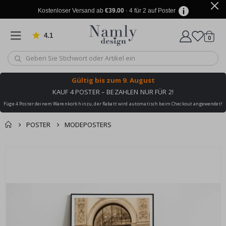
Kostenloser Versand ab
€39.00
· 4 für 2 auf Poster
4.1
Artike
von 1032 Bewertungen
0
Wagen
Gültig bis
zum 9. August
KAUF 4 POSTER – BEZAHLEN NUR FÜR 2!
Füge 4 Poster deinem Warenkorb hinzu, der Rabatt wird automatisch beim Checkout angewendet!
POSTER
MODEPOSTERS
Sie könnten auch
Korb
Zum
darunter leiden ✔
Ende
Zur Kasse
der
Bildgalerie
springen