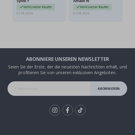
Sylvie Y
Amalie W
Ka
sie…
Verifizierter Käufer
Verifizierter Käufer
07.08.2026
07.08.2026
07.
ABONNIERE UNSEREN NEWSLETTER
Seien Sie der Erste, der die neuesten Nachrichten erhält, und
profitieren Sie von unseren exklusiven Angeboten.
ABONNIEREN
Tik
To
k