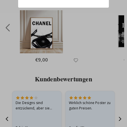
Special
€9,00
Sp
€
Price
Pr
Kundenbewertungen
Die Designs sind
Wirklich schöne Poster zu
All
entzückend, aber sie
guten Preisen.
sollten flach in einem
stabilen Umschlag
versendet werden. Weil