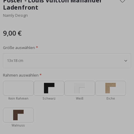
Poster - Louis Vuitton Mailänder
der
Ladenfront
Bildgalerie
Namly Design
springen
9,00 €
Größe auswählen
Rahmen auswählen
Kein Rahmen
Schwarz
Weiß
Eiche
Walnuss