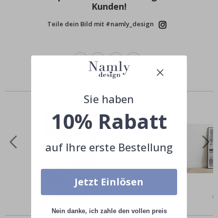
Kunden!
Teile dein Bild mit #namly_design
Ähnliche Produkte
Sie haben
10% Rabatt
auf Ihre erste Bestellung
Jetzt Einlösen
Special
€9,00
Sp
€
Price
Pr
Andere kauften auch
Nein danke, ich zahle den vollen preis