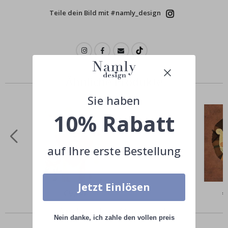
Teile dein Bild mit #namly_design
Ähnliche Produkte
Sie haben
10% Rabatt
auf Ihre erste Bestellung
Jetzt Einlösen
Special
€9,00
Sp
€
Price
Pr
Andere kauften auch
Nein danke, ich zahle den vollen preis