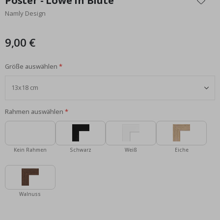
Poster - Löwe in Blüte
der
Namly Design
Bildgalerie
springen
9,00 €
Größe auswählen
Rahmen auswählen
Kein Rahmen
Schwarz
Weiß
Eiche
Walnuss