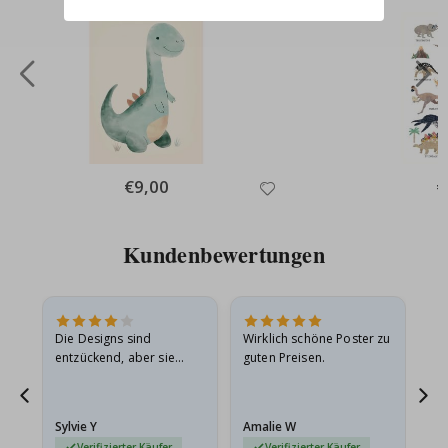
Special
€9,00
Sp
€
Price
Pr
Kundenbewertungen
Die Designs sind
Wirklich schöne Poster zu
All
entzückend, aber sie
guten Preisen.
sollten flach in einem
stabilen Umschlag
versendet werden. Weil
Sylvie Y
Amalie W
Ka
sie…
Verifizierter Käufer
Verifizierter Käufer