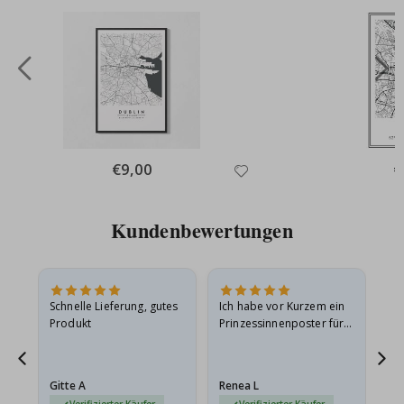
Special
€9,00
Sp
€
Price
Pr
Kundenbewertungen
Schnelle Lieferung, gutes
Ich habe vor Kurzem ein
Ich
Produkt
Prinzessinnenposter für
das
ts
meine Enkelin bestellt.
ge
Das Poster kam beim
Ra
at
Versand leicht
au
Gitte A
Renea L
Sa
beschädigt…
au