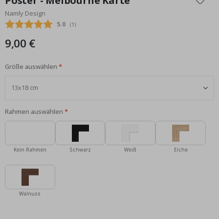
Poster - Melbourne Karte
der
Namly Design
Bildgalerie
Durchschnittliche Bewertung:
5.0
(
abgegebene bewertungen:
1
)
springen
9,00 €
Größe auswählen
Rahmen auswählen
Kein Rahmen
Schwarz
Weiß
Eiche
Walnuss