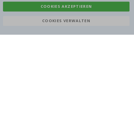
COOKIES AKZEPTIEREN
COOKIES VERWALTEN
Namly Design AB
|
ORG: 559216-9097
Terminalgatan 9, 23261 Arlöv, Schweden
|
info@namly.at
© Namly Design 2026