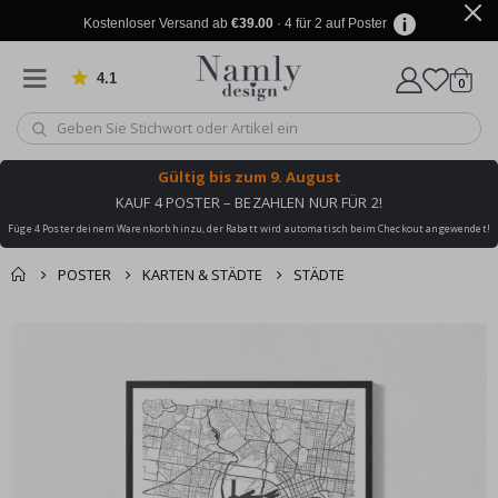
Kostenloser Versand ab
€39.00
· 4 für 2 auf Poster
4.1
Artike
von 1025 Bewertungen
0
Wagen
Gültig bis
zum 9. August
KAUF 4 POSTER – BEZAHLEN NUR FÜR 2!
Füge 4 Poster deinem Warenkorb hinzu, der Rabatt wird automatisch beim Checkout angewendet!
POSTER
KARTEN & STÄDTE
STÄDTE
Sie könnten auch
Korb
Zum
darunter leiden ✔
Ende
Zur Kasse
der
Bildgalerie
springen