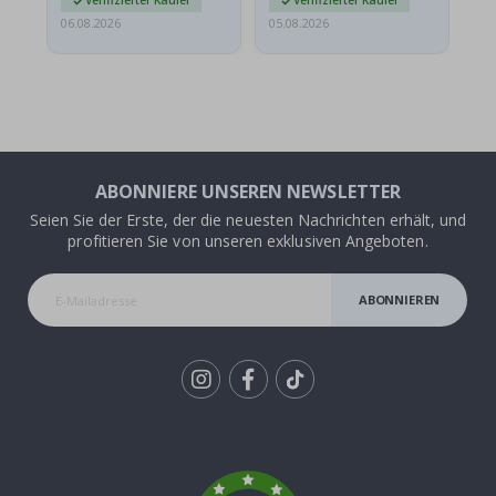
Verifizierter Käufer
Verifizierter Käufer
06.08.2026
05.08.2026
05.
ABONNIERE UNSEREN NEWSLETTER
Seien Sie der Erste, der die neuesten Nachrichten erhält, und
profitieren Sie von unseren exklusiven Angeboten.
ABONNIEREN
Tik
To
k