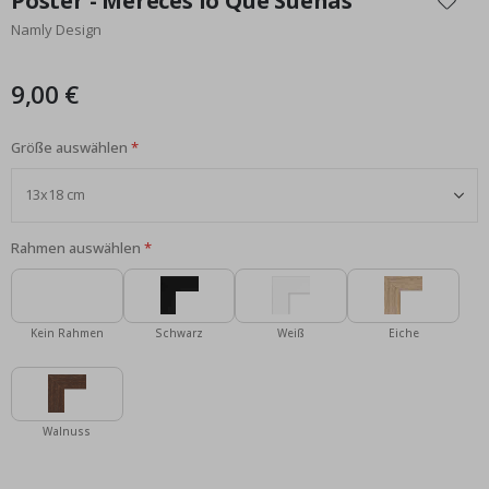
Poster - Mereces lo Que Sueñas
der
Namly Design
Bildgalerie
springen
9,00 €
Größe auswählen
Rahmen auswählen
Kein Rahmen
Schwarz
Weiß
Eiche
Walnuss