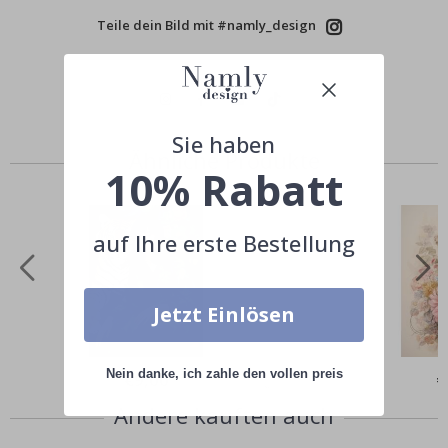
Teile dein Bild mit #namly_design
Sie haben
Ähnliche Produkte
10% Rabatt
auf Ihre erste Bestellung
Jetzt Einlösen
Nein danke, ich zahle den vollen preis
Special
€9,00
Sp
€
Price
Pr
Andere kauften auch