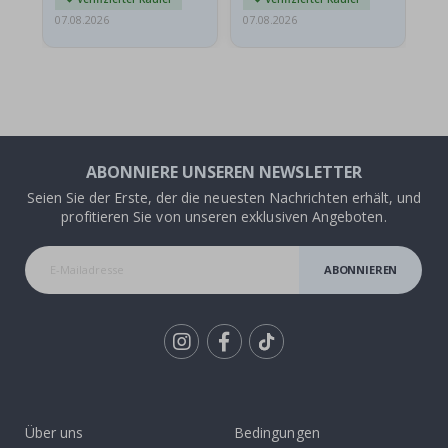
07.08.2026
07.08.2026
07.
ABONNIERE UNSEREN NEWSLETTER
Seien Sie der Erste, der die neuesten Nachrichten erhält, und
profitieren Sie von unseren exklusiven Angeboten.
ABONNIEREN
Tik
To
k
Über uns
Bedingungen