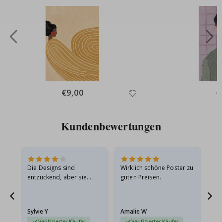
Special
€9,00
Sp
€
Price
Pr
Kundenbewertungen
Die Designs sind
Wirklich schöne Poster zu
All
entzückend, aber sie
guten Preisen.
sollten flach in einem
stabilen Umschlag
versendet werden. Weil
Sylvie Y
Amalie W
Ka
sie…
Verifizierter Käufer
Verifizierter Käufer