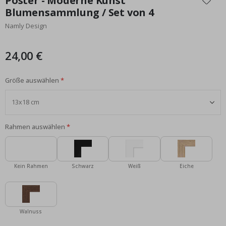
Poster - Moderne Kunst
der
Blumensammlung / Set von 4
Bildgalerie
Namly Design
springen
24,00 €
Größe auswählen
Rahmen auswählen
Kein Rahmen
Schwarz
Weiß
Eiche
Walnuss