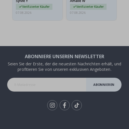
Sylvie Y
Amalie W
Ka
sie…
Verifizierter Käufer
Verifizierter Käufer
07.08.2026
07.08.2026
07.
ABONNIERE UNSEREN NEWSLETTER
Seien Sie der Erste, der die neuesten Nachrichten erhält, und
profitieren Sie von unseren exklusiven Angeboten.
ABONNIEREN
Tik
To
k