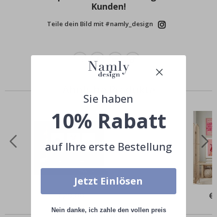
Kunden!
Teile dein Bild mit #namly_design
Ähnliche Produkte
Sie haben
10% Rabatt
auf Ihre erste Bestellung
Jetzt Einlösen
Special
€29,00
Spe
€
Price
Pri
Andere kauften auch
Nein danke, ich zahle den vollen preis