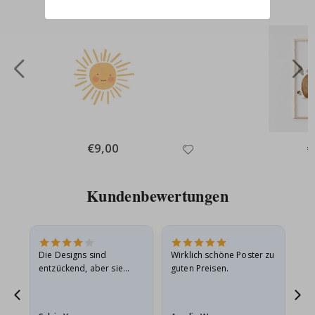
Special
€9,00
Sp
€
Price
Pr
Kundenbewertungen
Die Designs sind
Wirklich schöne Poster zu
All
entzückend, aber sie
guten Preisen.
sollten flach in einem
stabilen Umschlag
versendet werden. Weil