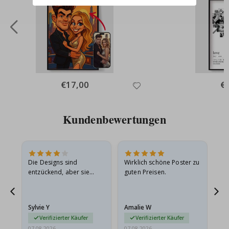
Special
€17,00
Spe
€
Price
Pri
Kundenbewertungen
Die Designs sind
Wirklich schöne Poster zu
All
entzückend, aber sie
guten Preisen.
sollten flach in einem
stabilen Umschlag
versendet werden. Weil
Sylvie Y
Amalie W
Ka
sie…
Verifizierter Käufer
Verifizierter Käufer
07.08.2026
07.08.2026
07.