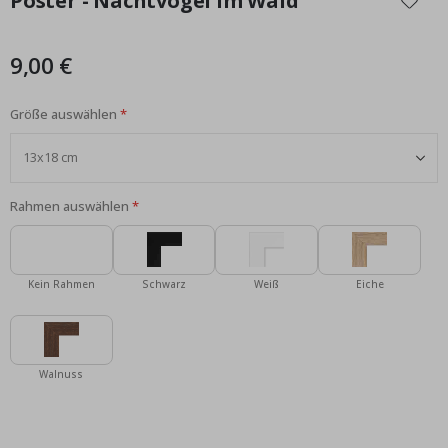
Poster - Nachtvögel im Wald
der
Bildgalerie
springen
9,00 €
Größe auswählen
Rahmen auswählen
Kein Rahmen
Schwarz
Weiß
Eiche
Walnuss