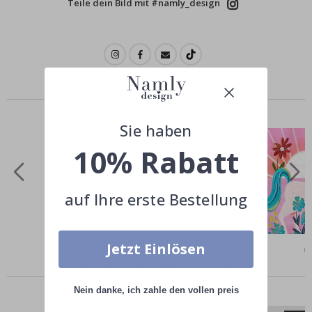
Teile dein Bild mit #namly_design
Ähnliche Produkte
Sie haben
10% Rabatt
auf Ihre erste Bestellung
Jetzt Einlösen
Special
€9,00
Sp
€
Price
Pr
Andere kauften auch
Nein danke, ich zahle den vollen preis