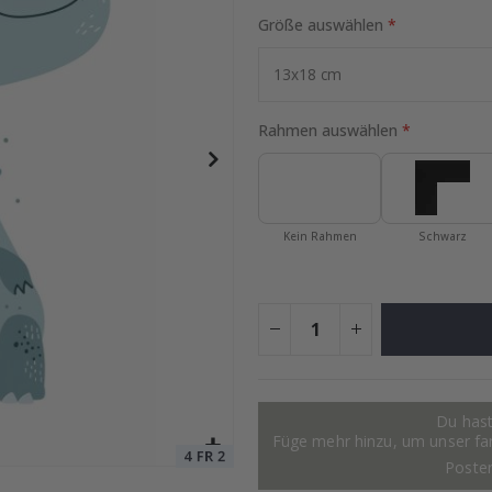
Größe auswählen
Special
9,00 €
Price
Rahmen auswählen
Kein Rahmen
Schwarz
Du hast
Füge mehr hinzu, um unser fant
Poste