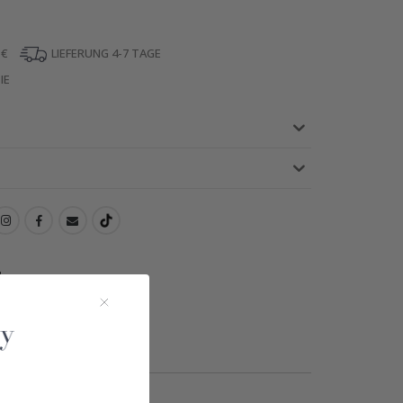
 €
LIEFERUNG 4-7 TAGE
IE
!