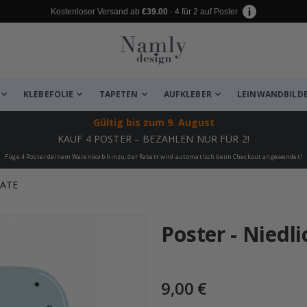
Kostenloser Versand ab
€39.00
· 4 für 2 auf Poster
KLEBEFOLIE
TAPETEN
AUFKLEBER
LEINWANDBILD
Gültig bis
zum 9. August
KAUF 4 POSTER – BEZAHLEN NUR FÜR 2!
Füge 4 Poster deinem Warenkorb hinzu, der Rabatt wird automatisch beim Checkout angewendet!
KATE
 leiden ✔
Poster - Niedl
9,00 €