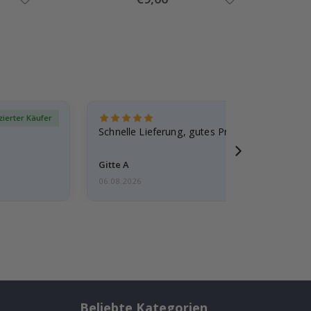
Price
izierter Käufer
Verif
Schnelle Lieferung, gutes Produkt
Gitte A
06.08.2026
Beliebte Kategorien