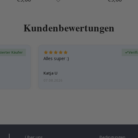
Price
Price
Kundenbewertungen
zierter Käufer
Verif
Alles super :)
Katja U
07.08.2026
Über uns
Bedingungen