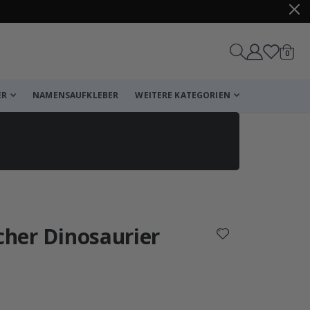
Artike
0
Wagen
ER
NAMENSAUFKLEBER
WEITERE KATEGORIEN
Korb
Zur Kasse
icher Dinosaurier