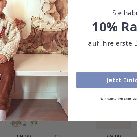
Sie hab
10% Ra
auf Ihre erste 
Special
Special
€9,00
€9,00
Price
Price
Andere kauften auch
Jetzt Ein
Nein danke, ich zahle de
Special
Special
€9,00
€9,00