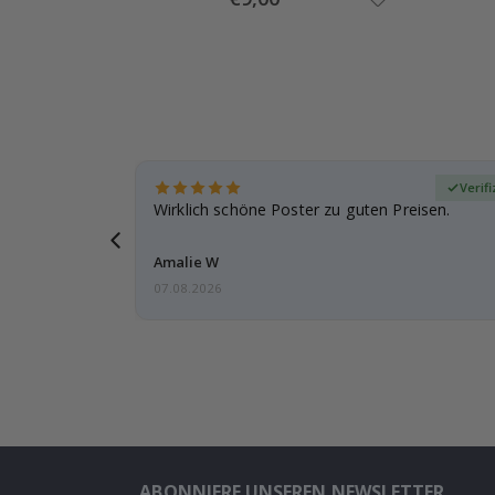
Price
zierter Käufer
Verifi
eschenke
Wirklich schöne Poster zu guten Preisen.
g, ich bin
Amalie W
07.08.2026
ABONNIERE UNSEREN NEWSLETTER