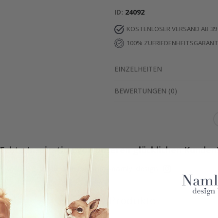
ID
24092
KOSTENLOSER VERSAND AB 39
100% ZUFRIEDENHEITSGARANT
EINZELHEITEN
BEWERTUNGEN
(
0
)
Echte Inspiration von unseren glücklichen Kunden
Teile dein Bild mit #namly_design
Ähnliche Produkte