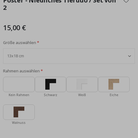
Poster - Niedliches Tierduo / Set von
der
2
Bildgalerie
springen
15,00 €
Größe auswählen
Rahmen auswählen
Kein Rahmen
Schwarz
Weiß
Eiche
Walnuss