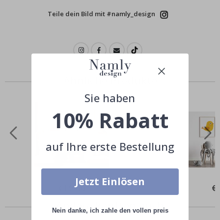
Teile dein Bild mit #namly_design
Ähnliche Produkte
Sie haben
10% Rabatt
auf Ihre erste Bestellung
Jetzt Einlösen
Special
€19,00
Spe
€
Price
Pri
Andere kauften auch
Nein danke, ich zahle den vollen preis