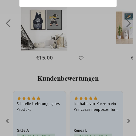
Special
€15,00
Spe
€
Price
Pri
Kundenbewertungen
Schnelle Lieferung, gutes
Ich habe vor Kurzem ein
Ich
Produkt
Prinzessinnenposter für
das
ts
meine Enkelin bestellt.
ge
Das Poster kam beim
Ra
at
Versand leicht
au
Gitte A
Renea L
Sa
beschädigt…
au