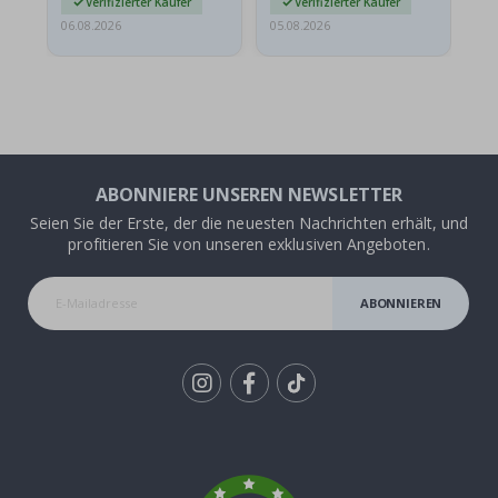
Verifizierter Käufer
Verifizierter Käufer
06.08.2026
05.08.2026
05.
ABONNIERE UNSEREN NEWSLETTER
Seien Sie der Erste, der die neuesten Nachrichten erhält, und
profitieren Sie von unseren exklusiven Angeboten.
ABONNIEREN
Tik
To
k