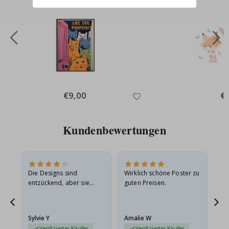
Special
€9,00
Spe
€
Price
Pri
Kundenbewertungen
Die Designs sind
Wirklich schöne Poster zu
All
entzückend, aber sie
guten Preisen.
sollten flach in einem
stabilen Umschlag
versendet werden. Weil
Sylvie Y
Amalie W
Ka
sie…
Verifizierter Käufer
Verifizierter Käufer