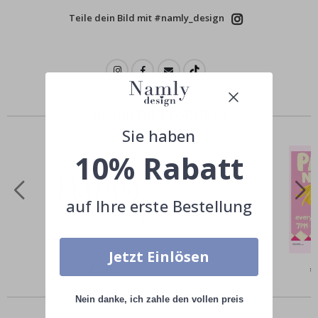
Teile dein Bild mit #namly_design
Ähnliche Produkte
Sie haben
10% Rabatt
auf Ihre erste Bestellung
Jetzt Einlösen
Special
€9,00
Sp
€
Price
Pr
Andere kauften auch
Nein danke, ich zahle den vollen preis