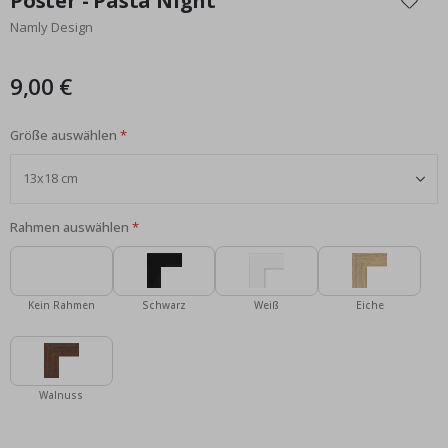
Poster - Pasta Night
der
Namly Design
Bildgalerie
springen
9,00 €
Größe auswählen
Rahmen auswählen
Kein Rahmen
Schwarz
Weiß
Eiche
Walnuss