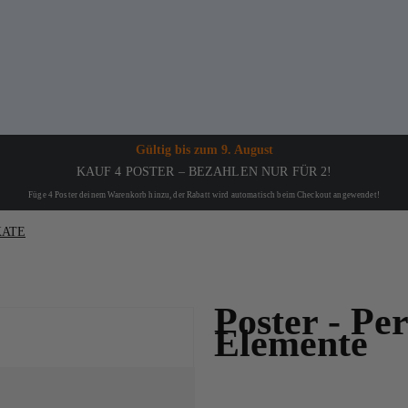
Gültig bis
zum 9. August
KAUF 4 POSTER – BEZAHLEN NUR FÜR 2!
Füge 4 Poster deinem Warenkorb hinzu, der Rabatt wird automatisch beim Checkout angewendet!
KATE
Poster - Pe
Elemente