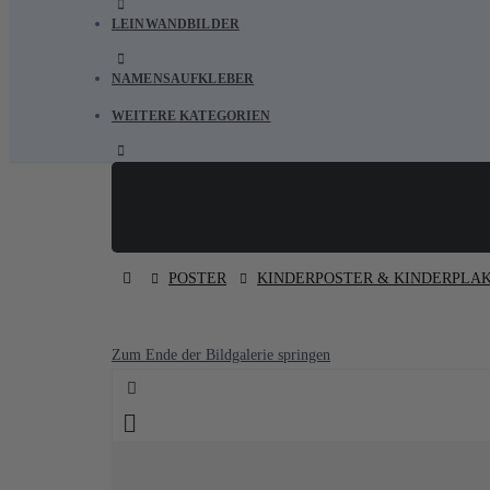
LEINWANDBILDER
NAMENSAUFKLEBER
WEITERE KATEGORIEN
POSTER
KINDERPOSTER & KINDERPLA
Zum Ende der Bildgalerie springen
Sie könnten auch darunter leiden ✔