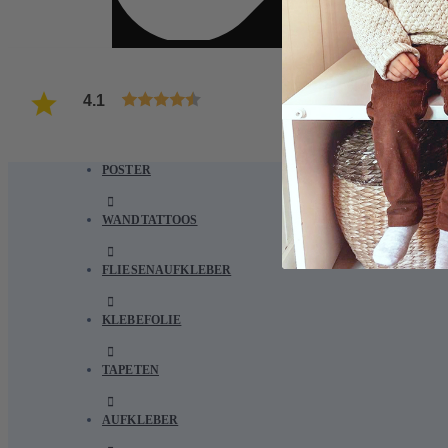
4.1
von 1030 Bewertungen
POSTER
WANDTATTOOS
FLIESENAUFKLEBER
KLEBEFOLIE
TAPETEN
AUFKLEBER