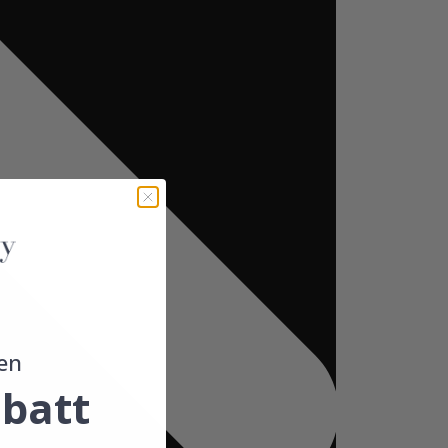
en
batt