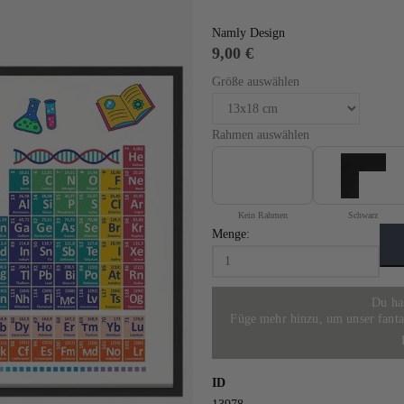
Namly Design
9,00 €
Größe auswählen
Rahmen auswählen
Voeg toe aan verlanglijst
Kein Rahmen
Schwarz
Personalisierte Poster - Familienkalender
Menge:
17,00 €
Special Price
Du ha
Füge mehr hinzu, um unser fantast
ID