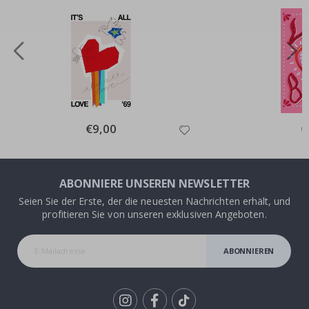
Special
€9,00
Sp
€
Price
Pr
ABONNIERE UNSEREN NEWSLETTER
Seien Sie der Erste, der die neuesten Nachrichten erhält, und
profitieren Sie von unseren exklusiven Angeboten.
ABONNIEREN