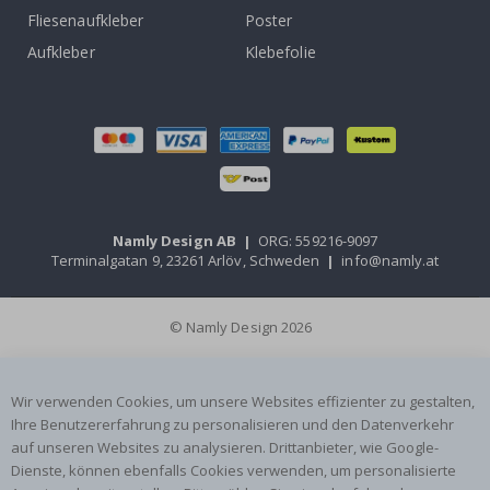
Fliesenaufkleber
Poster
Aufkleber
Klebefolie
Namly Design AB
|
ORG: 559216-9097
Terminalgatan 9, 23261 Arlöv, Schweden
|
info@namly.at
© Namly Design 2026
Wir verwenden Cookies, um unsere Websites effizienter zu gestalten,
Ihre Benutzererfahrung zu personalisieren und den Datenverkehr
auf unseren Websites zu analysieren. Drittanbieter, wie Google-
Dienste, können ebenfalls Cookies verwenden, um personalisierte