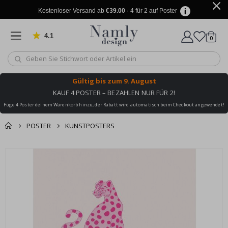
Kostenloser Versand ab
€39.00
· 4 für 2 auf Poster
4.1
Artike
von 1019 Bewertungen
0
Wagen
Gültig bis
zum 9. August
KAUF 4 POSTER – BEZAHLEN NUR FÜR 2!
Füge 4 Poster deinem Warenkorb hinzu, der Rabatt wird automatisch beim Checkout angewendet!
POSTER
KUNSTPOSTERS
Sie könnten auch
Korb
Zum
darunter leiden ✔
Ende
Zur Kasse
der
Bildgalerie
springen