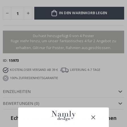
IN DEN WARENKORB LEGEN
Du hast hinzugefügt 0 von 4 Poster
Füge mehr hinzu, um unser fantastisches 4 für 2 Angebot zu
erhalten. Gilt nur für Poster, Rahmen ausgeschlossen.
ID
15973
KOSTENLOSER VERSAND AB 39 €
LIEFERUNG 4-7 TAGE
100% ZUFRIEDENHEITSGARANTIE
EINZELHEITEN
BEWERTUNGEN
(
0
)
Echte Inspiration von unseren glücklichen
Kunden!