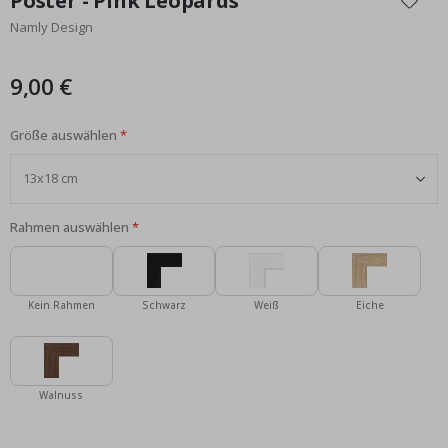
Poster - Pink Leopards
der
Namly Design
Bildgalerie
springen
9,00 €
Größe auswählen
Rahmen auswählen
Kein Rahmen
Schwarz
Weiß
Eiche
Walnuss