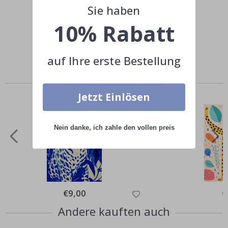
Sie haben
Teile dein Bild mit #namly_design
10% Rabatt
auf Ihre erste Bestellung
Ähnliche Produkte
Jetzt Einlösen
Nein danke, ich zahle den vollen preis
Special
€9,00
Sp
€
Price
Pr
Andere kauften auch