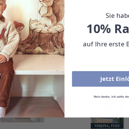
Sie hab
10% Ra
auf Ihre erste 
Special
Special
€9,00
€9,00
Price
Price
Andere kauften auch
Jetzt Ein
Nein danke, ich zahle de