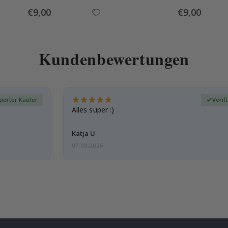
Special
Special
€9,00
€9,00
Price
Price
Kundenbewertungen
zierter Käufer
Verif
Alles super :)
Katja U
07.08.2026