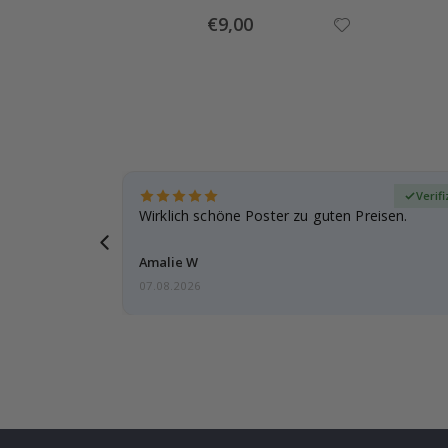
Special
€9,00
Price
zierter Käufer
Verifi
eschenke
Wirklich schöne Poster zu guten Preisen.
g, ich bin
Amalie W
07.08.2026