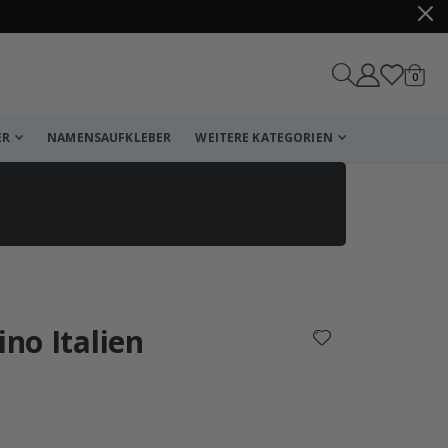
Artike
0
Wagen
ER
NAMENSAUFKLEBER
WEITERE KATEGORIEN
Korb
Zur Kasse
ino Italien
che Bewertung:
wertungen: