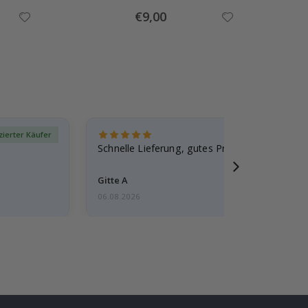
Special
€9,00
Price
izierter Käufer
Verif
Schnelle Lieferung, gutes Produkt
Gitte A
06.08.2026