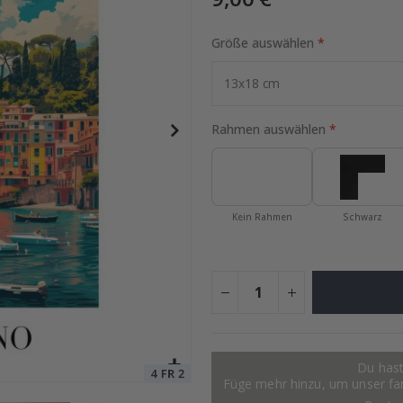
Größe auswählen
Special
9,00 €
Price
Rahmen auswählen
Kein Rahmen
Schwarz
Du hast
Füge mehr hinzu, um unser fant