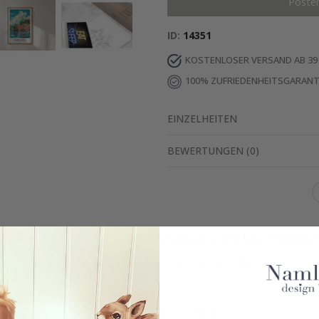
Poste
ID
14351
KOSTENLOSER VERSAND AB 39
100% ZUFRIEDENHEITSGARANT
EINZELHEITEN
BEWERTUNGEN
(
0
)
Echte Inspiration von unseren glücklichen Kunden
Teile dein Bild mit #namly_design
Ähnliche Produkte