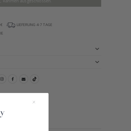
r, Rahmen ausgeschlossen.
 €
LIEFERUNG 4-7 TAGE
IE
!