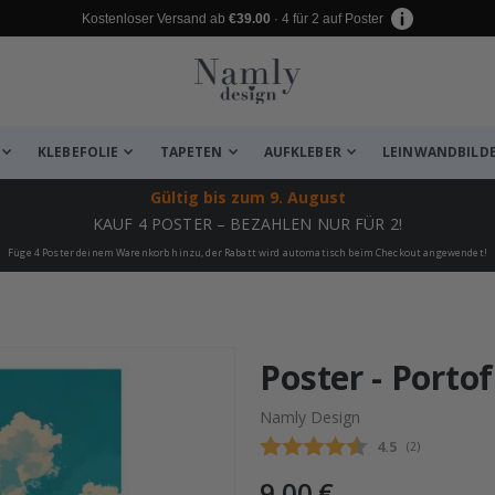
Kostenloser Versand ab
€39.00
· 4 für 2 auf Poster
KLEBEFOLIE
TAPETEN
AUFKLEBER
LEINWANDBILD
Gültig bis
zum 9. August
KAUF 4 POSTER – BEZAHLEN NUR FÜR 2!
Füge 4 Poster deinem Warenkorb hinzu, der Rabatt wird automatisch beim Checkout angewendet!
 leiden ✔
Poster - Portof
Namly Design
Durchschnittli
4.5
(
abgegebene be
2
)
9,00 €