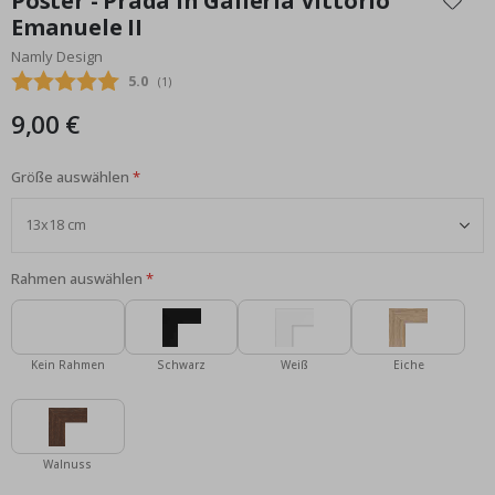
Poster - Prada in Galleria Vittorio
der
Emanuele II
Bildgalerie
Namly Design
springen
Durchschnittliche Bewertung:
5.0
(
abgegebene bewertungen:
1
)
9,00 €
Größe auswählen
Rahmen auswählen
Kein Rahmen
Schwarz
Weiß
Eiche
Walnuss