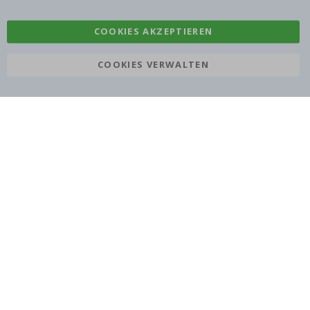
COOKIES AKZEPTIEREN
COOKIES VERWALTEN
Namly Design AB
|
ORG: 559216-9097
Terminalgatan 9, 23261 Arlöv, Schweden
|
info@namly.at
© Namly Design 2026