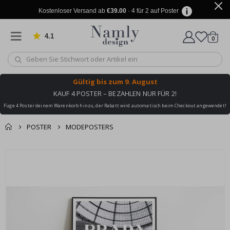
Kostenloser Versand ab
€39.00
· 4 für 2 auf Poster
4.1
Artike
von 1025 Bewertungen
0
Wagen
Gültig bis
zum 9. August
KAUF 4 POSTER – BEZAHLEN NUR FÜR 2!
Füge 4 Poster deinem Warenkorb hinzu, der Rabatt wird automatisch beim Checkout angewendet!
POSTER
MODEPOSTERS
Sie könnten auch
Korb
Zum
darunter leiden ✔
Ende
Zur Kasse
der
Bildgalerie
springen