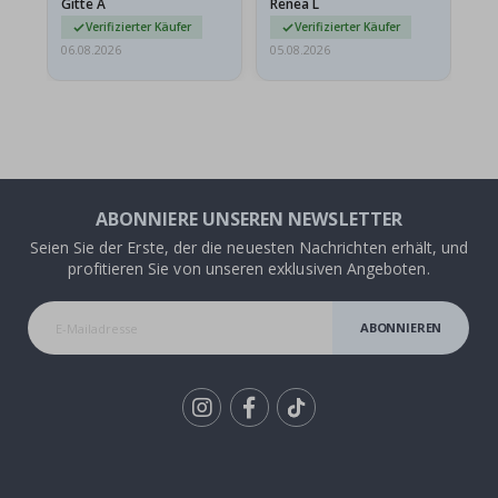
Gitte A
Renea L
Sa
beschädigt…
au
Verifizierter Käufer
Verifizierter Käufer
06.08.2026
05.08.2026
05.
ABONNIERE UNSEREN NEWSLETTER
Seien Sie der Erste, der die neuesten Nachrichten erhält, und
profitieren Sie von unseren exklusiven Angeboten.
ABONNIEREN
Tik
To
k