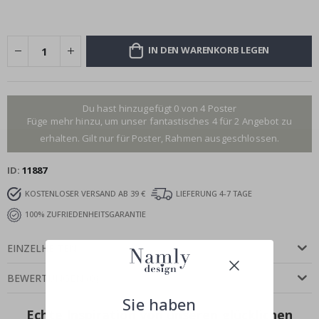
IN DEN WARENKORB LEGEN
Du hast hinzugefügt 0 von 4 Poster
Füge mehr hinzu, um unser fantastisches 4 für 2 Angebot zu
erhalten. Gilt nur für Poster, Rahmen ausgeschlossen.
ID
11887
KOSTENLOSER VERSAND AB 39 €
LIEFERUNG 4-7 TAGE
100% ZUFRIEDENHEITSGARANTIE
EINZELHEITEN
BEWERTUNGEN
(
0
)
Sie haben
Echte Inspiration von unseren glücklichen