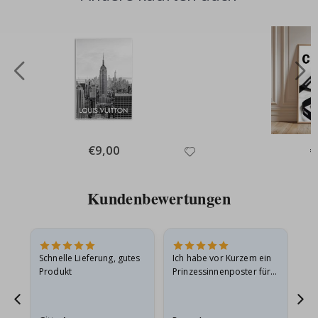
Special
€9,00
Sp
€
Price
Pr
Kundenbewertungen
Schnelle Lieferung, gutes
Ich habe vor Kurzem ein
Ich
Produkt
Prinzessinnenposter für
das
ts
meine Enkelin bestellt.
ge
Das Poster kam beim
Ra
at
Versand leicht
au