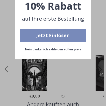
10% Rabatt
Kunden!
Teile dein Bild mit #namly_design
auf Ihre erste Bestellung
Jetzt Einlösen
Ähnliche Produkte
Nein danke, ich zahle den vollen preis
Special
€9,00
Sp
€
Price
Pr
Andere kauften auch