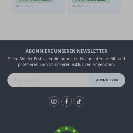
06.08.2026
05.08.2026
05.
ABONNIERE UNSEREN NEWSLETTER
Seien Sie der Erste, der die neuesten Nachrichten erhält, und
profitieren Sie von unseren exklusiven Angeboten.
ABONNIEREN
Tik
To
k