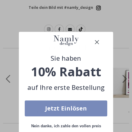
Teile dein Bild mit #namly_design
Ähnliche Produkte
Sie haben
10% Rabatt
auf Ihre erste Bestellung
Jetzt Einlösen
Special
€9,00
Sp
€
Price
Pr
Andere kauften auch
Nein danke, ich zahle den vollen preis