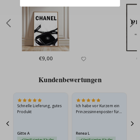
Special
€9,00
Sp
€
Price
Pr
Kundenbewertungen
Schnelle Lieferung, gutes
Ich habe vor Kurzem ein
Ich
Produkt
Prinzessinnenposter für
das
meine Enkelin bestellt.
ge
Das Poster kam beim
Ra
Versand leicht
au
Gitte A
Renea L
Sa
beschädigt…
au
Verifizierter Käufer
Verifizierter Käufer