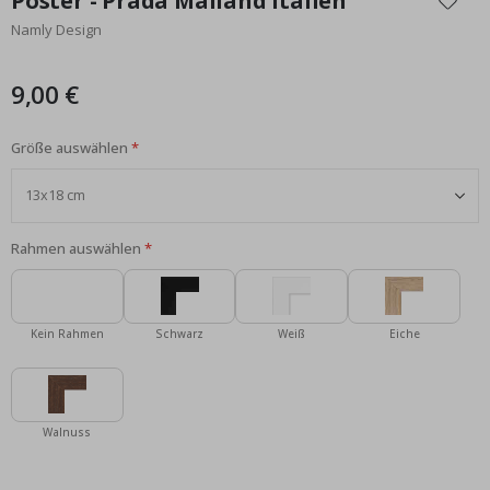
Poster - Prada Mailand Italien
der
Namly Design
Bildgalerie
springen
9,00 €
Größe auswählen
Rahmen auswählen
Kein Rahmen
Schwarz
Weiß
Eiche
Walnuss