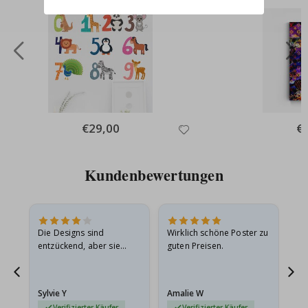
Special
€29,00
Spe
€
Price
Pri
Kundenbewertungen
Die Designs sind
Wirklich schöne Poster zu
All
entzückend, aber sie
guten Preisen.
sollten flach in einem
stabilen Umschlag
versendet werden. Weil
Sylvie Y
Amalie W
Ka
sie…
Verifizierter Käufer
Verifizierter Käufer