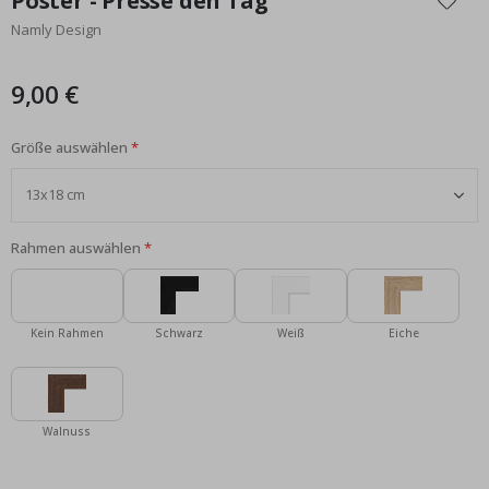
Poster - Presse den Tag
der
Namly Design
Bildgalerie
springen
9,00 €
Größe auswählen
Rahmen auswählen
Kein Rahmen
Schwarz
Weiß
Eiche
Walnuss