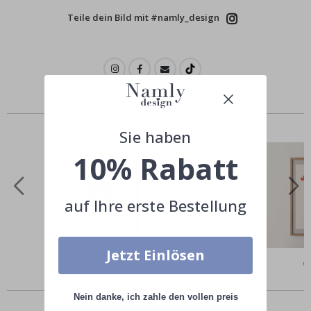
Teile dein Bild mit #namly_design
Ähnliche Produkte
Sie haben
10% Rabatt
auf Ihre erste Bestellung
Jetzt Einlösen
Special
€9,00
Sp
€
Price
Pr
Andere kauften auch
Nein danke, ich zahle den vollen preis