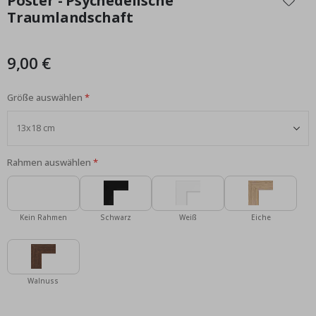
Poster - Psychedelische
der
Traumlandschaft
Bildgalerie
springen
9,00 €
Größe auswählen
Rahmen auswählen
Kein Rahmen
Schwarz
Weiß
Eiche
Walnuss