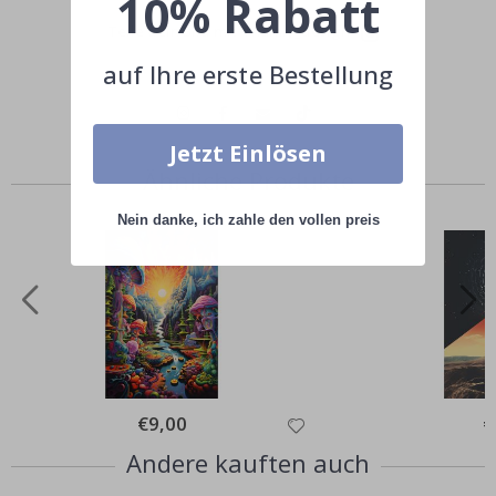
10% Rabatt
Teile dein Bild mit #namly_design
auf Ihre erste Bestellung
Jetzt Einlösen
Ähnliche Produkte
Nein danke, ich zahle den vollen preis
Special
€9,00
Sp
€
Price
Pr
Andere kauften auch