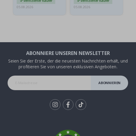
Verifizierter Käufer
Verifizierter Käufer
05.08.2026
05.08.2026
05.
ABONNIERE UNSEREN NEWSLETTER
Seien Sie der Erste, der die neuesten Nachrichten erhält, und
profitieren Sie von unseren exklusiven Angeboten.
ABONNIEREN
Tik
To
k