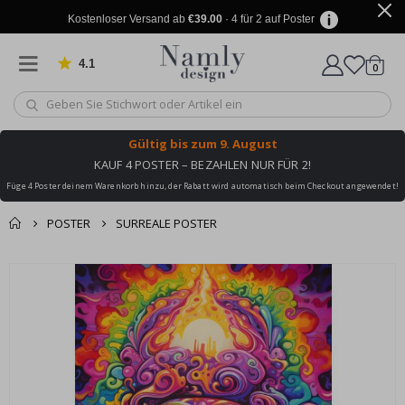
Kostenloser Versand ab
€39.00
· 4 für 2 auf Poster
4.1
Artike
von 1019 Bewertungen
0
Wagen
Gültig bis
zum 9. August
KAUF 4 POSTER – BEZAHLEN NUR FÜR 2!
Füge 4 Poster deinem Warenkorb hinzu, der Rabatt wird automatisch beim Checkout angewendet!
POSTER
SURREALE POSTER
Sie könnten auch
Korb
Zum
darunter leiden ✔
Ende
Zur Kasse
der
Bildgalerie
springen