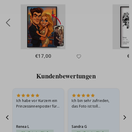
Special
€17,00
Spe
€
Price
Pri
Kundenbewertungen
Ich habe vor Kurzem ein
Ich bin sehr zufrieden,
Su
 Die
Prinzessinnenposter für
das Foto ist toll
 in
meine Enkelin bestellt.
geworden und der
t
Das Poster kam beim
Rahmen sieht auch super
Versand leicht
aus. Die Lieferung war
Renea L
Sandra G
Al
beschädigt…
außerdem…