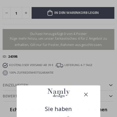
IN DEN WARENKORB LEGEN
Du hast hinzugefügt 0 von 4 Poster
Füge mehr hinzu, um unser fantastisches 4 für 2 Angebot zu
erhalten. Gilt nur für Poster, Rahmen ausgeschlossen.
ID
24398
KOSTENLOSER VERSAND AB 39 €
LIEFERUNG 4-7 TAGE
100% ZUFRIEDENHEITSGARANTIE
EINZELHEITEN
BEWERTUNGEN
(
0
)
Sie haben
Echte Inspiration von unseren glücklichen
Kunden!