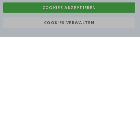
COOKIES AKZEPTIEREN
COOKIES VERWALTEN
Namly Design AB
|
ORG: 559216-9097
Terminalgatan 9, 23261 Arlöv, Schweden
|
info@namly.at
© Namly Design 2026